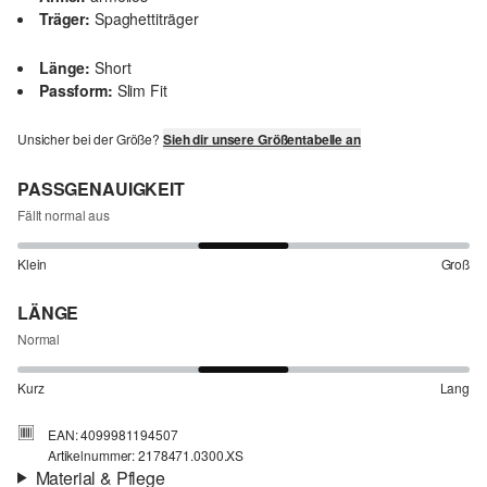
Träger:
Spaghettiträger
Länge:
Short
Passform:
Slim Fit
Unsicher bei der Größe?
Sieh dir unsere Größentabelle an
PASSGENAUIGKEIT
Fällt normal aus
Klein
Groß
LÄNGE
Normal
Kurz
Lang
EAN: 4099981194507
Artikelnummer: 2178471.0300.XS
Material & Pflege