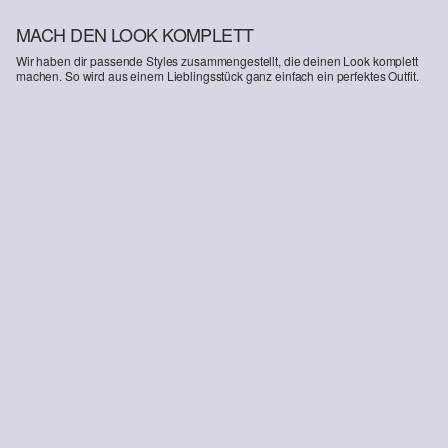
MACH DEN LOOK KOMPLETT
Wir haben dir passende Styles zusammengestellt, die deinen Look komplett
machen. So wird aus einem Lieblingsstück ganz einfach ein perfektes Outfit.
-34%
Bermuda Jeans pull-on / Loose Fit / High Rise / Wide Leg
€ 16,99
€ 25,99