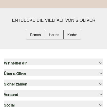
ENTDECKE DIE VIELFALT VON S.OLIVER
Damen
Herren
Kinder
Wir helfen dir
Über s.Oliver
Hilfe & FAQ
Größenberatung
Sicher zahlen
Newsletter
Rückgabe
s.Oliver Card
Versand
Rechnung
Top-Kategorien
Digitale Geschenkkarte
Kreditkarte
Social
Sendungsverfolgung