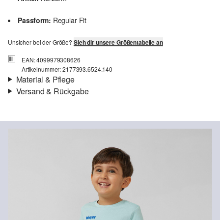
Passform:
Regular Fit
Unsicher bei der Größe?
Sieh dir unsere Größentabelle an
EAN: 4099979308626
Artikelnummer: 2177393.6524.140
Material & Pflege
Versand & Rückgabe
Stoff:
Jersey
Versandinfortmationen
Eigenschaft:
weich
Material:
Baumwolle
Deine Bestellung wird innerhalb von 3–5 Werktagen per Post AT
versendet. Für eine Standardlieferung betragen die Versandkosten
3,95 €
Rückgabe
Du kannst deine Artikel innerhalb von 14 Tagen kostenlos an uns
Chlorbleiche nicht möglich
zurücksenden. Wir übernehmen die Rücksendekosten.
Nicht für den Trockner geeignet