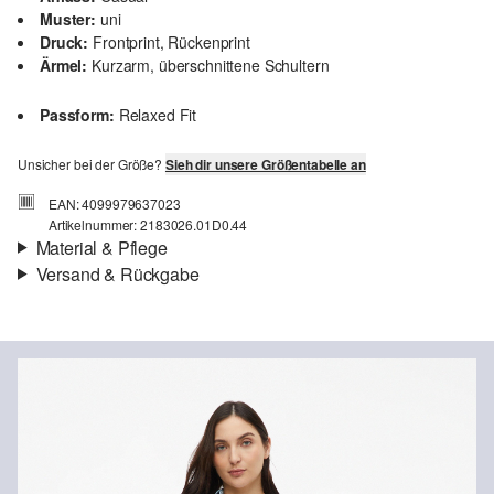
Muster:
uni
Druck:
Frontprint, Rückenprint
Ärmel:
Kurzarm, überschnittene Schultern
Passform:
Relaxed Fit
Unsicher bei der Größe?
Sieh dir unsere Größentabelle an
EAN: 4099979637023
Artikelnummer: 2183026.01D0.44
Material & Pflege
Versand & Rückgabe
Stoff:
Jersey
Versandinfortmationen
Eigenschaft:
weich
Material:
Baumwolle
Deine Bestellung wird innerhalb von 3–5 Werktagen per Post AT
versendet. Für eine Standardlieferung betragen die Versandkosten
3,95 €
Rückgabe