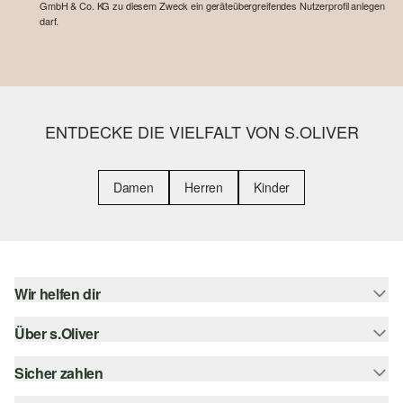
GmbH & Co. KG zu diesem Zweck ein geräteübergreifendes Nutzerprofil anlegen
darf.
ENTDECKE DIE VIELFALT VON S.OLIVER
Damen
Herren
Kinder
Wir helfen dir
Über s.Oliver
Hilfe & FAQ
Größenberatung
Sicher zahlen
Newsletter
Rückgabe