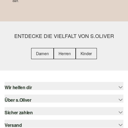
darf.
ENTDECKE DIE VIELFALT VON S.OLIVER
Damen
Herren
Kinder
Wir helfen dir
Über s.Oliver
Hilfe & FAQ
Größenberatung
Sicher zahlen
Newsletter
Rückgabe
s.Oliver Card
Versand
Rechnung