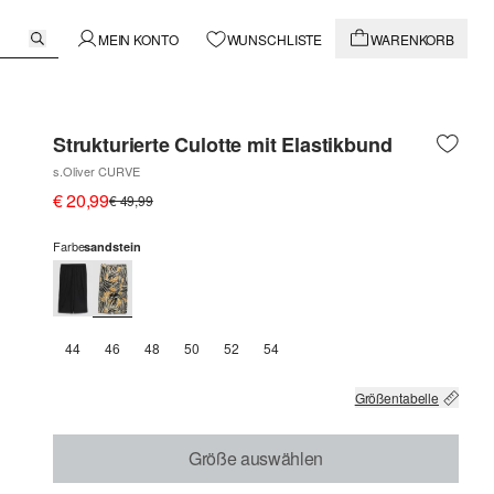
MEIN KONTO
WUNSCHLISTE
WARENKORB
Strukturierte Culotte mit Elastikbund
s.Oliver CURVE
€ 20,99
€ 49,99
Farbe
sandstein
44
46
48
50
52
54
Größentabelle
Größe auswählen