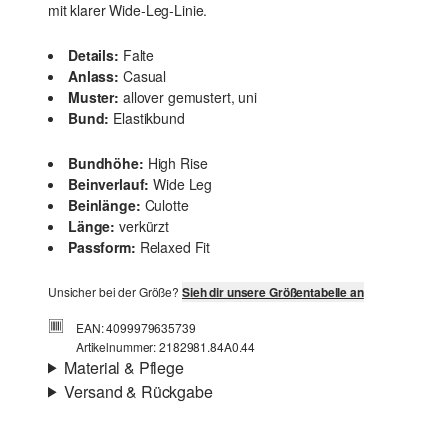
mit klarer Wide-Leg-Linie.
Details:
Falte
Anlass:
Casual
Muster:
allover gemustert, uni
Bund:
Elastikbund
Bundhöhe:
High Rise
Beinverlauf:
Wide Leg
Beinlänge:
Culotte
Länge:
verkürzt
Passform:
Relaxed Fit
Unsicher bei der Größe?
Sieh dir unsere Größentabelle an
EAN: 4099979635739
Artikelnummer: 2182981.84A0.44
Material & Pflege
Versand & Rückgabe
Stoff:
Jersey
Versandinfortmationen
Eigenschaft:
strukturiert