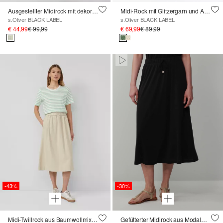
Ausgestellter Midirock mit dekorativer Knopfleiste und gemustertem Gürtel
Midi-Rock mit Glitzergarn und Ajourmuster
s.Oliver BLACK LABEL
s.Oliver BLACK LABEL
€ 44,99
€ 99,99
€ 69,99
€ 89,99
Paused • Muted
-43%
-30%
Midi-Twillrock aus Baumwollmix mit Gummizug
Gefütterter Midirock aus Modalmix mit Elastikbund