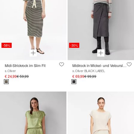
-58%
-30%
Midi-Strickrock im Slim Fit
Midirock in Wickel- und Veloursleder-Optik
s.Oliver
s.Oliver BLACK LABEL
€ 24,99
€ 59,99
€ 69,99
€ 99,99