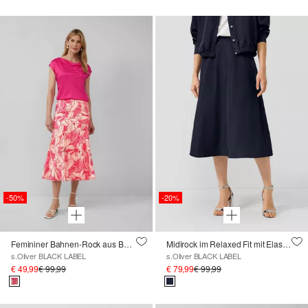
-50%
-20%
Femininer Bahnen-Rock aus Baumwolle mit All-over-Print
Midirock im Relaxed Fit mit Elastikbund
s.Oliver BLACK LABEL
s.Oliver BLACK LABEL
€ 49,99
€ 99,99
€ 79,99
€ 99,99