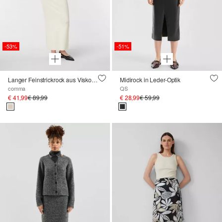
-53%
-51%
Langer Feinstrickrock aus Viskosemix
Midirock in Leder-Optik
comma
QS
€ 41,99
€ 89,99
€ 28,99
€ 59,99