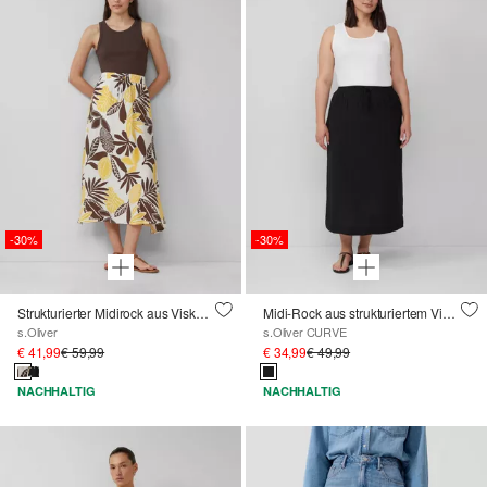
-30%
-30%
Strukturierter Midirock aus Viskosemix
Midi-Rock aus strukturiertem Viskosemix mit seitlichem Schlitz
s.Oliver
s.Oliver CURVE
€ 41,99
€ 59,99
€ 34,99
€ 49,99
NACHHALTIG
NACHHALTIG