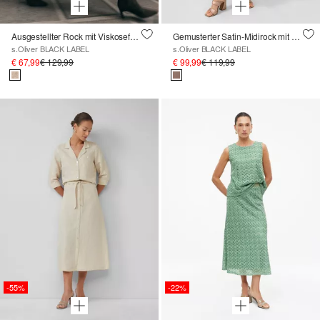
Ausgestellter Rock mit Viskosefutter
Gemusterter Satin-Midirock mit Bundfalten und Seitentaschen
s.Oliver BLACK LABEL
s.Oliver BLACK LABEL
€ 67,99
€ 129,99
€ 99,99
€ 119,99
-55%
-22%