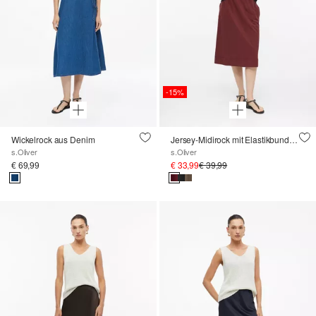
-15%
Wickelrock aus Denim
Jersey-Midirock mit Elastikbund und Flammgarnstruktur
s.Oliver
s.Oliver
€ 69,99
€ 33,99
€ 39,99