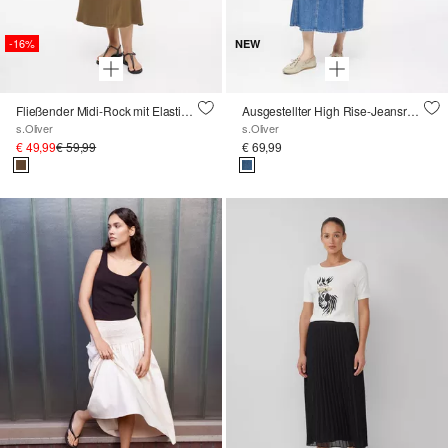
-16%
NEW
Fließender Midi-Rock mit Elastikbund
Ausgestellter High Rise-Jeansrock
s.Oliver
s.Oliver
€ 49,99
€ 59,99
€ 69,99