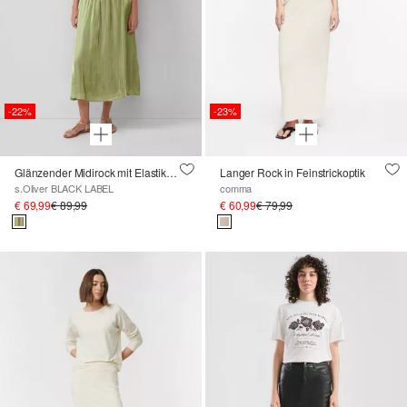
-22%
-23%
Glänzender Midirock mit Elastikbund
Langer Rock in Feinstrickoptik
s.Oliver BLACK LABEL
comma
€ 69,99
€ 89,99
€ 60,99
€ 79,99