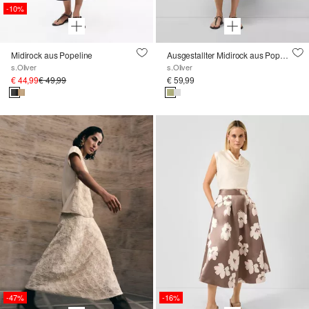
-10%
Midirock aus Popeline
Ausgestallter Midirock aus Popeline mit Faltendetails
s.Oliver
s.Oliver
€ 44,99
€ 49,99
€ 59,99
-47%
-16%