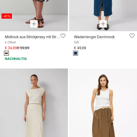
-41%
Midirock aus Strickjersey mit Streifenmuster
Wadenlanger Denimrock
s.Oliver
QS
€ 34,99
€ 59,99
€ 49,99
NACHHALTIG