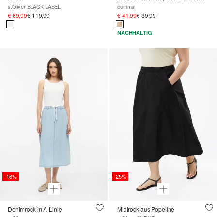
s.Oliver BLACK LABEL
comma
€ 69,99
€ 119,99
€ 41,99
€ 89,99
NACHHALTIG
-16%
-25%
Denimrock in A-Linie
Midirock aus Popeline