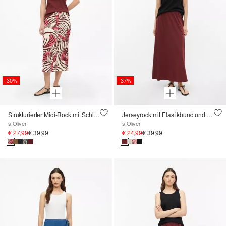
-30%
-37%
Strukturierter Midi-Rock mit Schlitz und Elastikbund
Jerseyrock mit Elastikbund und Eingrifftaschen
s.Oliver
s.Oliver
€ 27,99
€ 39,99
€ 24,99
€ 39,99