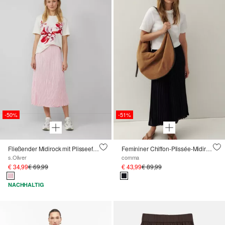
-50%
-51%
Fließender Midirock mit Plisseefalten und Elastikbund
Femininer Chiffon-Plissée-Midirock mit lässigen Tunnelzugdetails
s.Oliver
comma
€ 34,99
€ 69,99
€ 43,99
€ 89,99
NACHHALTIG