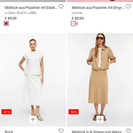
Midirock aus Popeline mit Elastikbund und Eingrifftaschen
Midirock aus Popeline mit Eingrifftaschen
s.Oliver BLACK LABEL
comma
€ 89,99
€ 89,99
-41%
-53%
Rock
Midirock in A-Shape und Veloursleder-Optik