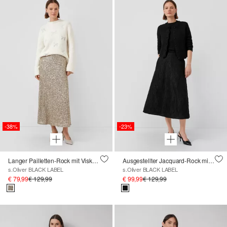
-38%
-23%
Langer Pailletten-Rock mit Viskosefutter
Ausgestellter Jacquard-Rock mit hohem Bund und verdecktem Reißverschluss
s.Oliver BLACK LABEL
s.Oliver BLACK LABEL
€ 79,99
€ 129,99
€ 99,99
€ 129,99