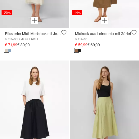
-20%
-14%
Plissierter Midi-Meshrock mit Jerseyfutter
Midirock aus Leinenmix mit Gürtel
s.Oliver BLACK LABEL
s.Oliver
€ 71,99
€ 89,99
€ 59,99
€ 69,99