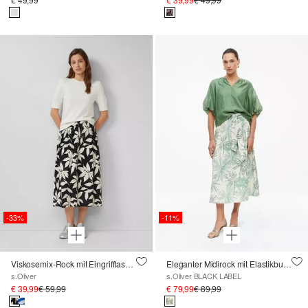
-33%
-11%
Viskosemix-Rock mit Eingrifftaschen
Eleganter Midirock mit Elastikbund und Gürtel
s.Oliver
s.Oliver BLACK LABEL
€ 39,99
€ 59,99
€ 79,99
€ 89,99