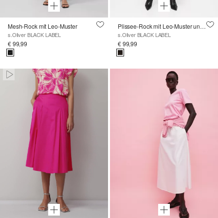
Mesh-Rock mit Leo-Muster
Plissee-Rock mit Leo-Muster und Elastikbund
s.Oliver BLACK LABEL
s.Oliver BLACK LABEL
€ 99,99
€ 99,99
Paused • Muted