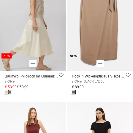
-10%
NEW
Baumwoll-Midirock mit Gummizug und Leistentaschen
Rock in Wickeloptik aus Viskosemix
s.Oliver
s.Oliver BLACK LABEL
€ 53,99
€ 59,99
€ 89,99