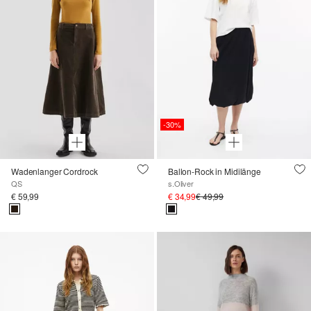
-30%
Wadenlanger Cordrock
Ballon-Rock in Midilänge
QS
s.Oliver
€ 59,99
€ 34,99
€ 49,99