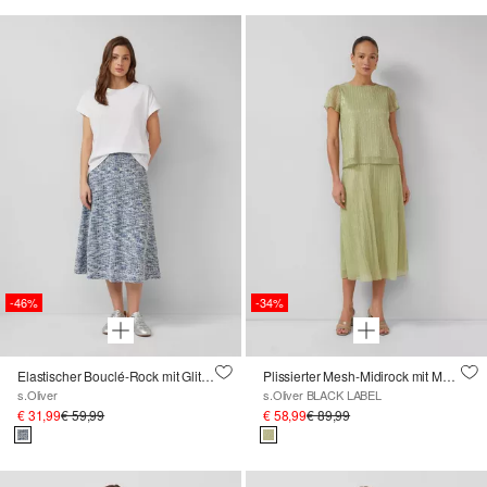
-46%
-34%
Elastischer Bouclé-Rock mit Glitzergarn
Plissierter Mesh-Midirock mit Metall-Garn und Jerseyfutter
s.Oliver
s.Oliver BLACK LABEL
€ 31,99
€ 59,99
€ 58,99
€ 89,99