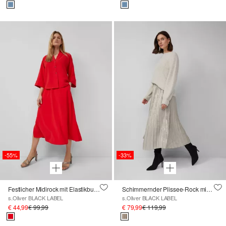
-55%
-33%
Festlicher Midirock mit Elastikbund und Raffung
Schimmernder Plissee-Rock mit Elastikbund in Midi-Länge
s.Oliver BLACK LABEL
s.Oliver BLACK LABEL
€ 44,99
€ 99,99
€ 79,99
€ 119,99