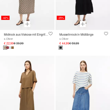
-42%
-25%
Midirock aus Viskose mit Eingrifftaschen
Musselinrock in Midilänge
s.Oliver
s.Oliver
€ 22,99
€ 39,99
€ 44,99
€ 59,99