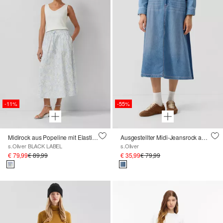
-11%
-55%
Midirock aus Popeline mit Elastikbund
Ausgestellter Midi-Jeansrock aus Lyocellmix mit hohem Bund
s.Oliver BLACK LABEL
s.Oliver
€ 79,99
€ 89,99
€ 35,99
€ 79,99