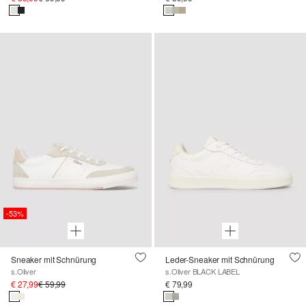
-53%
Sneaker mit Schnürung
Leder-Sneaker mit Schnürung
s.Oliver
s.Oliver BLACK LABEL
€ 27,99
€ 59,99
€ 79,99