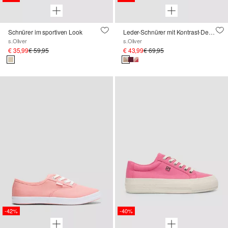
Schnürer im sportiven Look
Leder-Schnürer mit Kontrast-Details
s.Oliver
s.Oliver
€ 35,99
€ 59,95
€ 43,99
€ 69,95
-42%
-40%