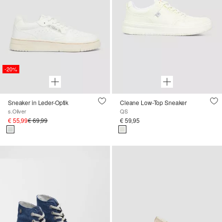
-20%
Sneaker in Leder-Optik
Cleane Low-Top Sneaker
s.Oliver
QS
€ 55,99
€ 69,99
€ 59,95