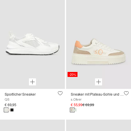
-20%
Sportlicher Sneaker
Sneaker mit Plateau-Sohle und Logo-Detail
QS
s.Oliver
€ 69,95
€ 55,99
€ 69,99