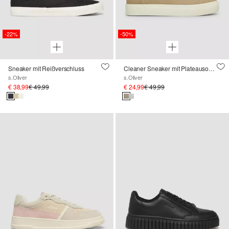
-22%
-50%
Sneaker mit Reißverschluss
Cleaner Sneaker mit Plateausohle
s.Oliver
s.Oliver
€ 38,99
€ 49,99
€ 24,99
€ 49,99