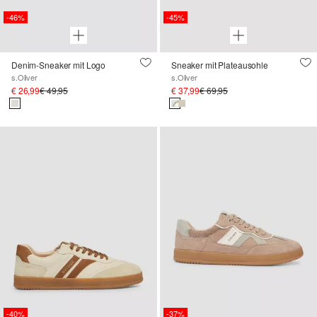
-46%
-45%
Denim-Sneaker mit Logo
Sneaker mit Plateausohle
s.Oliver
s.Oliver
€ 26,99
€ 49,95
€ 37,99
€ 69,95
-40%
-37%