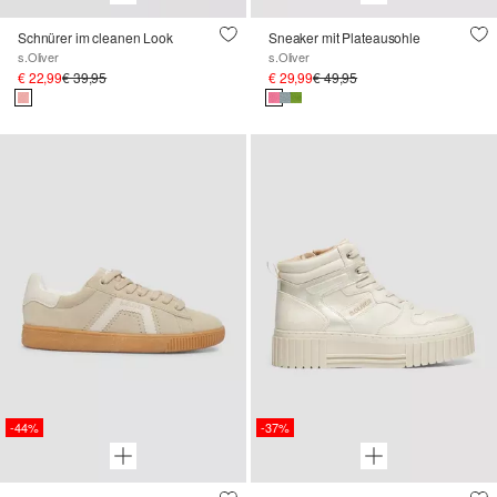
Schnürer im cleanen Look
Sneaker mit Plateausohle
s.Oliver
s.Oliver
€ 22,99
€ 39,95
€ 29,99
€ 49,95
-44%
-37%