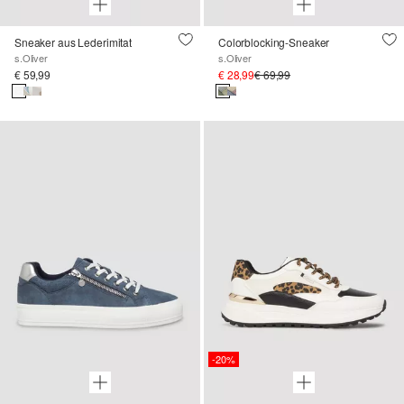
Sneaker aus Lederimitat
Colorblocking-Sneaker
s.Oliver
s.Oliver
€ 59,99
€ 28,99
€ 69,99
-20%