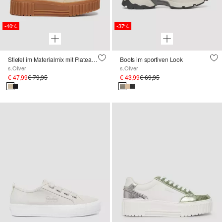
-40%
-37%
Stiefel im Materialmix mit Plateausohle
Boots im sportiven Look
s.Oliver
s.Oliver
€ 47,99
€ 79,95
€ 43,99
€ 69,95