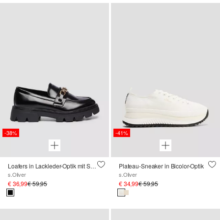
-38%
-41%
Loafers in Lackleder-Optik mit Schmuck-Detail
Plateau-Sneaker in Bicolor-Optik
s.Oliver
s.Oliver
€ 36,99
€ 59,95
€ 34,99
€ 59,95