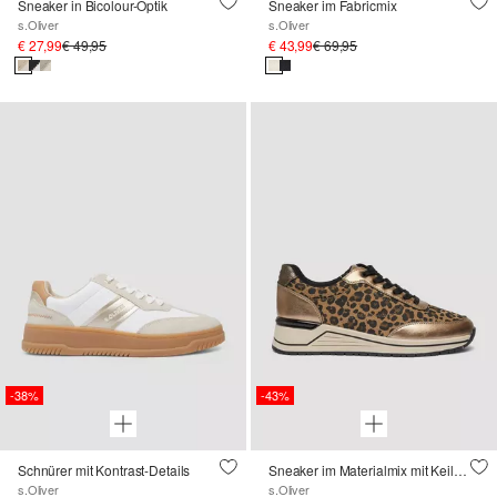
Sneaker in Bicolour-Optik
Sneaker im Fabricmix
s.Oliver
s.Oliver
€ 27,99
€ 49,95
€ 43,99
€ 69,95
-38%
-43%
Schnürer mit Kontrast-Details
Sneaker im Materialmix mit Keilabsatz
s.Oliver
s.Oliver