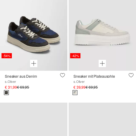
-54%
-42%
Sneaker aus Denim
Sneaker mit Plateausohle
s.Oliver
s.Oliver
€ 31,99
€ 69,95
€ 39,99
€ 69,95