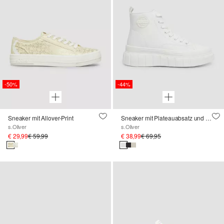
-50%
-44%
Sneaker mit Allover-Print
Sneaker mit Plateauabsatz und Logo-Patch
s.Oliver
s.Oliver
€ 29,99
€ 59,99
€ 38,99
€ 69,95