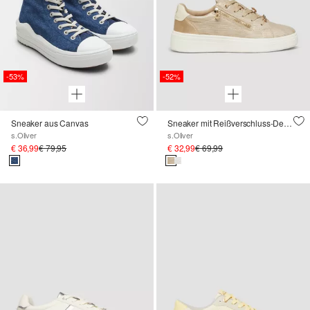
-53%
-52%
Sneaker aus Canvas
Sneaker mit Reißverschluss-Detail und Plateau-Sohle
s.Oliver
s.Oliver
€ 36,99
€ 79,95
€ 32,99
€ 69,99