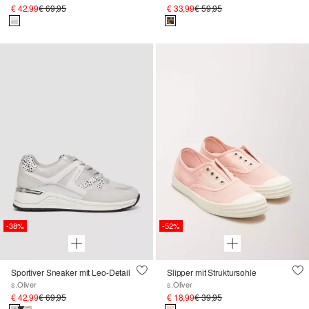
€ 42,99
€ 69,95
€ 33,99
€ 59,95
-38%
-52%
Sportiver Sneaker mit Leo-Detail
Slipper mit Struktursohle
s.Oliver
s.Oliver
€ 42,99
€ 69,95
€ 18,99
€ 39,95