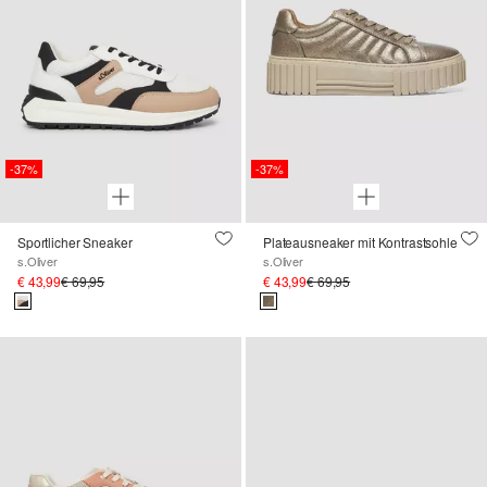
-37%
-37%
Sportlicher Sneaker
Plateausneaker mit Kontrastsohle
s.Oliver
s.Oliver
€ 43,99
€ 69,95
€ 43,99
€ 69,95