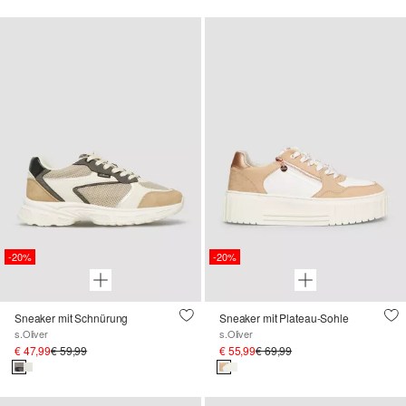
-20%
-20%
Sneaker mit Schnürung
Sneaker mit Plateau-Sohle
s.Oliver
s.Oliver
€ 47,99
€ 59,99
€ 55,99
€ 69,99