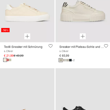
-56%
Textil-Sneaker mit Schnürung
Sneaker mit Plateau-Sohle und Leo-Detail
s.Oliver
s.Oliver
€ 21,99
€ 49,99
€ 65,99
+2