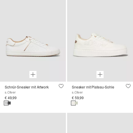
Schnür-Sneaker mit Artwork
Sneaker mit Plateau-Sohle
s.Oliver
s.Oliver
€ 49,99
€ 59,99