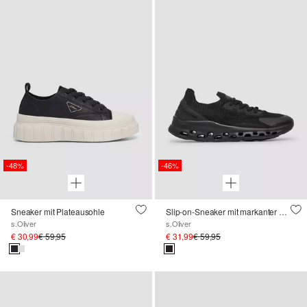
-48%
-46%
Sneaker mit Plateausohle
Slip-on-Sneaker mit markanter Sohle
s.Oliver
s.Oliver
€ 30,99
€ 59,95
€ 31,99
€ 59,95