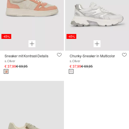
-45%
-45%
Sneaker mit Kontrast-Details
Chunky-Sneaker in Multicolor
s.Oliver
s.Oliver
€ 37,99
€ 69,95
€ 37,99
€ 69,95