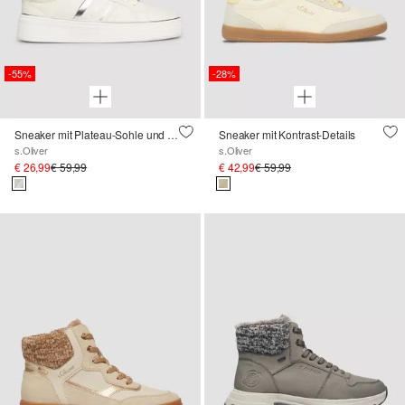
-55%
-28%
Sneaker mit Plateau-Sohle und Logo-Detail
Sneaker mit Kontrast-Details
s.Oliver
s.Oliver
€ 26,99
€ 59,99
€ 42,99
€ 59,99