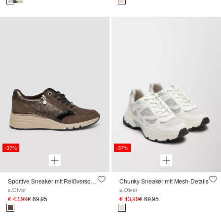
-37%
-37%
Sportive Sneaker mit Reißverschluss-Detail
Chunky Sneaker mit Mesh-Details
s.Oliver
s.Oliver
€ 43,99
€ 69,95
€ 43,99
€ 69,95