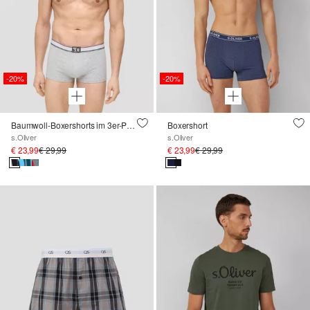
-20%
-20%
Baumwoll-Boxershorts im 3er-Pack
Boxershort
s.Oliver
s.Oliver
€ 23,99
€ 29,99
€ 23,99
€ 29,99