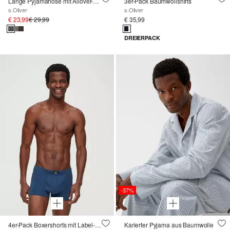
Lange Pyjamahose mit Allover-Print
3er-Pack Baumwollshirts
s.Oliver
s.Oliver
€ 23,99
€ 29,99
€ 35,99
DREIERPACK
-37%
4er-Pack Boxershorts mit Label-Patch
Karierter Pyjama aus Baumwolle