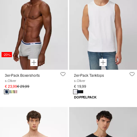
-20%
3er-Pack Boxershorts
2er-Pack Tanktops
s.Oliver
s.Oliver
€ 23,99
€ 29,99
€ 19,99
DOPPELPACK