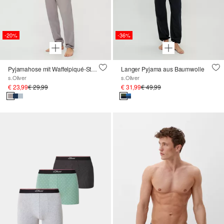
-20%
-36%
Pyjamahose mit Waffelpiqué-Struktur
Langer Pyjama aus Baumwolle
s.Oliver
s.Oliver
€ 23,99
€ 29,99
€ 31,99
€ 49,99