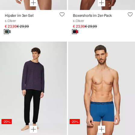
Hipster im 3er-Set
Boxershorts im 2er-Pack
s.Oliver
s.Oliver
€ 23,99
€ 29,99
€ 23,99
€ 29,99
-20%
-20%