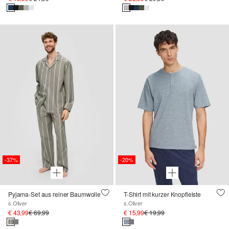
-37%
-20%
Pyjama-Set aus reiner Baumwolle
T-Shirt mit kurzer Knopfleiste
s.Oliver
s.Oliver
€ 43,99
€ 69,99
€ 15,99
€ 19,99