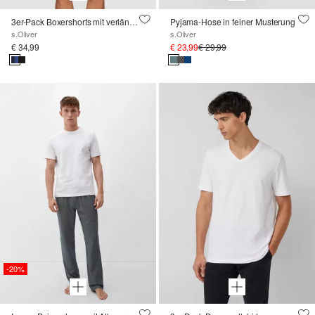
3er-Pack Boxershorts mit verlängertem Bein
Pyjama-Hose in feiner Musterung
s.Oliver
s.Oliver
€ 34,99
€ 23,99
€ 29,99
-20%