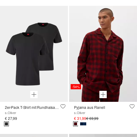
-54%
2er-Pack T-Shirt mit Rundhalsausschnitt
Pyjama aus Flanell
s.Oliver
s.Oliver
€ 27,99
€ 31,99
€ 69,99