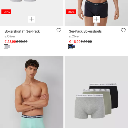
-20%
-36%
Boxershort im 3er-Pack
3er-Pack Boxershorts
s.Oliver
s.Oliver
€ 23,99
€ 29,99
€ 18,99
€ 29,99