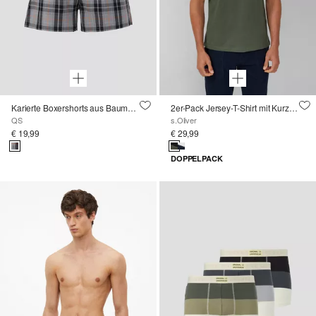
Karierte Boxershorts aus Baumwolle
2er-Pack Jersey-T-Shirt mit Kurzarm und Rundhalsausschnitt
QS
s.Oliver
€ 19,99
€ 29,99
DOPPELPACK