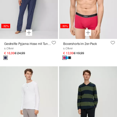
-32%
-30%
Gestreifte Pyjama-Hose mit Tunnelzugbund
Boxershorts im 2er-Pack
s.Oliver
s.Oliver
€ 16,99
€ 24,99
€ 13,99
€ 19,99