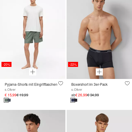
-20%
-22%
Pyjama-Shorts mit Eingrifftaschen
Boxershort im 3er-Pack
s.Oliver
s.Oliver
€ 15,99
€ 19,99
ab
€ 26,99
€ 34,99