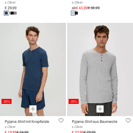
s.Oliver
s.Oliver
€ 29,99
ab
€ 43,99
€ 69,99
-20%
-20%
Pyjama-Shirt mit Knopfleiste
Pyjama-Shirt aus Baumwolle
s.Oliver
s.Oliver
€ 19,99
€ 24,99
€ 23,99
€ 29,99