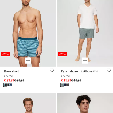
-20%
-20%
Boxershort
Pyjamahose mit All-over-Print
s.Oliver
s.Oliver
€ 23,99
€ 29,99
€ 15,99
€ 19,99