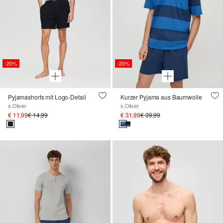
-20%
-20%
Pyjamashorts mit Logo-Detail
Kurzer Pyjama aus Baumwolle
s.Oliver
s.Oliver
€ 11,99
€ 14,99
€ 31,99
€ 39,99