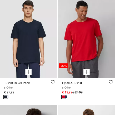
-20%
T-Shirt im 2er Pack
Pyjama-T-Shirt
s.Oliver
s.Oliver
€ 27,99
€ 19,99
€ 24,99