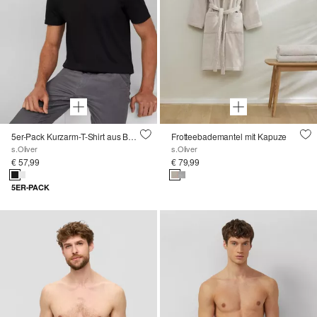
5er-Pack Kurzarm-T-Shirt aus Baumwoll-Jersey
Frotteebademantel mit Kapuze
s.Oliver
s.Oliver
€ 57,99
€ 79,99
5ER-PACK