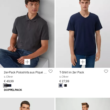
2er-Pack Poloshirts aus Piqué mit Logo
T-Shirt im 2er Pack
s.Oliver
s.Oliver
€ 49,99
€ 27,99
DOPPELPACK