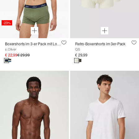
-23%
Boxershorts im 3-er Pack mit Logobund
Retro-Boxershorts im 3er-Pack
s.Oliver
QS
€ 22,99
€ 29,99
€ 29,99