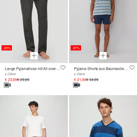
-20%
-37%
Lange Pyjamahose mit All-over-Print
Pyjama-Shorts aus Baumwolle mit Eingrifftaschen
s.Oliver
s.Oliver
€ 23,99
€ 29,99
€ 21,99
€ 34,99