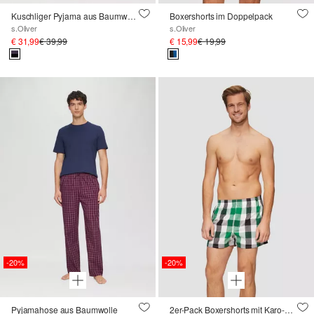
Kuschliger Pyjama aus Baumwolle
Boxershorts im Doppelpack
s.Oliver
s.Oliver
€ 31,99
€ 39,99
€ 15,99
€ 19,99
-20%
-20%
Pyjamahose aus Baumwolle
2er-Pack Boxershorts mit Karo-Muster