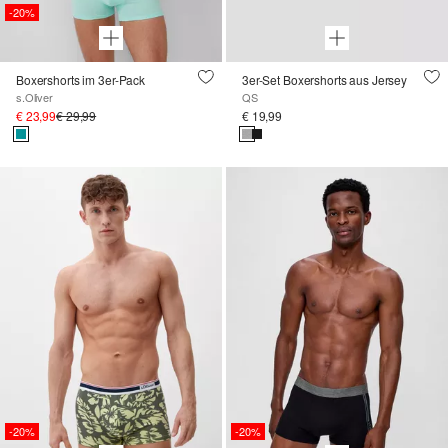
-20%
Boxershorts im 3er-Pack
3er-Set Boxershorts aus Jersey
s.Oliver
QS
€ 23,99
€ 29,99
€ 19,99
-20%
-20%