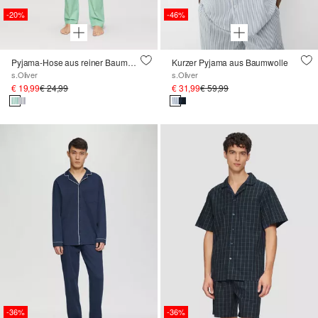
-20%
-46%
Pyjama-Hose aus reiner Baumwolle
Kurzer Pyjama aus Baumwolle
s.Oliver
s.Oliver
€ 19,99
€ 24,99
€ 31,99
€ 59,99
-36%
-36%