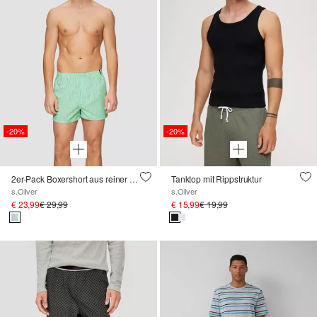
-20%
-20%
2er-Pack Boxershort aus reiner Baumwolle
Tanktop mit Rippstruktur
s.Oliver
s.Oliver
€ 23,99
€ 29,99
€ 15,99
€ 19,99