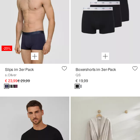
-20%
Slips im 3er Pack
Boxershorts im 3er-Pack
s.Oliver
QS
€ 23,99
€ 29,99
€ 19,99