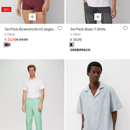
-20%
3er-Pack Boxershorts mit abgesetztem Gummizugbund
3er-Pack Basic-T-Shirts
s.Oliver
s.Oliver
€ 23,99
€ 29,99
€ 35,99
DREIERPACK