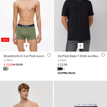
-23%
Boxershorts im 3-er Pack aus elastischer Baumwolle
2er-Pack Basic-T-Shirts aus Baumwolle
s.Oliver
s.Oliver
€ 22,99
€ 29,99
€ 22,99
DOPPELPACK