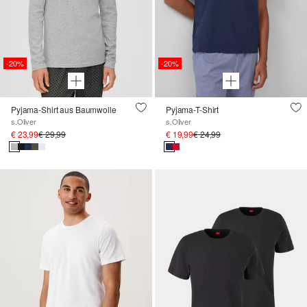
-20%
-20%
Pyjama-Shirt aus Baumwolle
Pyjama-T-Shirt
s.Oliver
s.Oliver
€ 23,99
€ 29,99
€ 19,99
€ 24,99