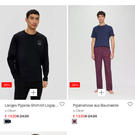
-20%
-20%
Langes Pyjama-Shirt mit Logoprint
Pyjamahose aus Baumwolle
s.Oliver
s.Oliver
€ 19,99
€ 24,99
€ 19,99
€ 24,99