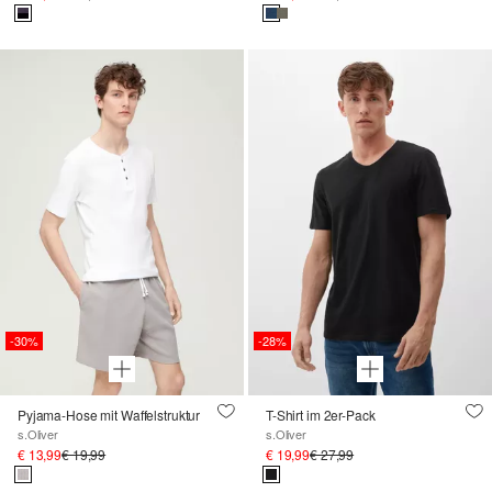
-30%
-28%
Pyjama-Hose mit Waffelstruktur
T-Shirt im 2er-Pack
s.Oliver
s.Oliver
€ 13,99
€ 19,99
€ 19,99
€ 27,99