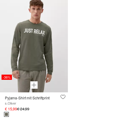
-36%
Pyjama-Shirt mit Schriftprint
s.Oliver
€ 15,99
€ 24,99