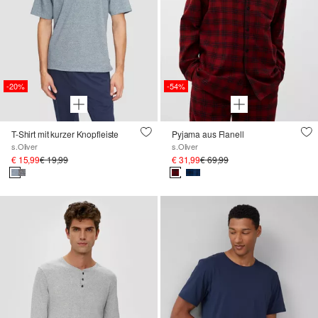
-20%
-54%
T-Shirt mit kurzer Knopfleiste
Pyjama aus Flanell
s.Oliver
s.Oliver
€ 15,99
€ 19,99
€ 31,99
€ 69,99