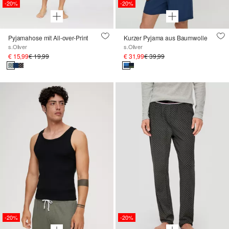
-20%
-20%
Pyjamahose mit All-over-Print
Kurzer Pyjama aus Baumwolle
s.Oliver
s.Oliver
€ 15,99
€ 19,99
€ 31,99
€ 39,99
-20%
-20%