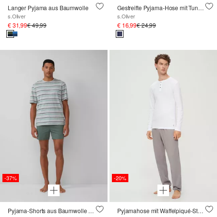
Langer Pyjama aus Baumwolle
Gestreifte Pyjama-Hose mit Tunnelzugbund
s.Oliver
s.Oliver
€ 31,99
€ 49,99
€ 16,99
€ 24,99
-37%
-20%
Pyjama-Shorts aus Baumwolle mit Eingrifftaschen
Pyjamahose mit Waffelpiqué-Struktur