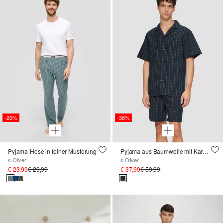
-20%
-36%
Pyjama-Hose in feiner Musterung
Pyjama aus Baumwolle mit Karomuster
s.Oliver
s.Oliver
€ 23,99
€ 29,99
€ 37,99
€ 59,99