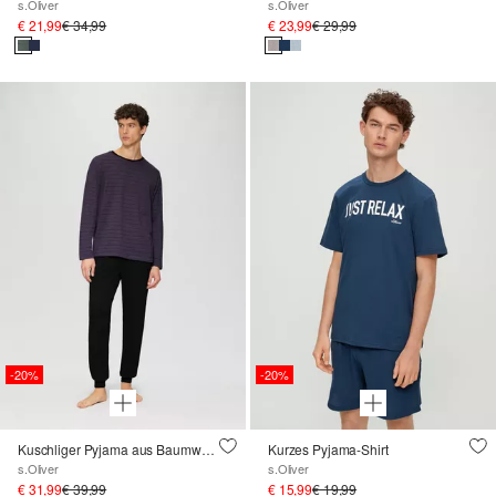
s.Oliver
s.Oliver
€ 21,99
€ 34,99
€ 23,99
€ 29,99
-20%
-20%
Kuschliger Pyjama aus Baumwolle
Kurzes Pyjama-Shirt
s.Oliver
s.Oliver
€ 31,99
€ 39,99
€ 15,99
€ 19,99