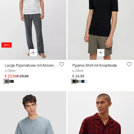
-20%
Lange Pyjamahose mit Allover-Print
Pyjama-Shirt mit Knopfleiste
s.Oliver
s.Oliver
€ 23,99
€ 29,99
€ 24,99