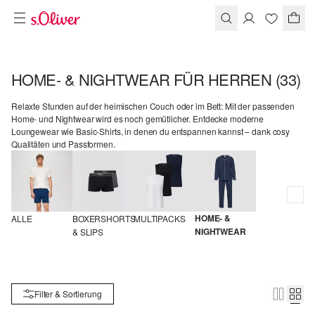
HOME- & NIGHTWEAR FÜR HERREN
(33)
Relaxte Stunden auf der heimischen Couch oder im Bett: Mit der passenden
Home- und Nightwear wird es noch gemütlicher. Entdecke moderne
Loungewear wie Basic-Shirts, in denen du entspannen kannst – dank cosy
Qualitäten und Passformen.
HOME- & 
ALLE
BOXERSHORTS 
MULTIPACKS
NIGHTWEAR
& SLIPS
Filter & Sortierung