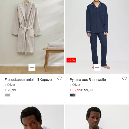
-36%
Frotteebademantel mit Kapuze
Pyjama aus Baumwolle
s.Oliver
s.Oliver
€ 79,99
€ 37,99
€ 59,99