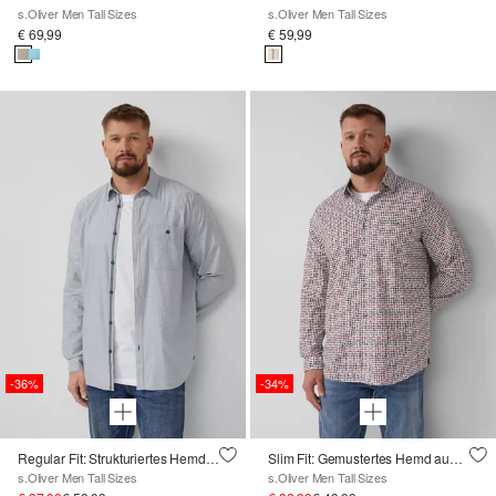
s.Oliver Men Tall Sizes
s.Oliver Men Tall Sizes
€ 69,99
€ 59,99
-36%
-34%
Regular Fit: Strukturiertes Hemd mit Brusttasche
Slim Fit: Gemustertes Hemd aus Baumwollstretch
s.Oliver Men Tall Sizes
s.Oliver Men Tall Sizes