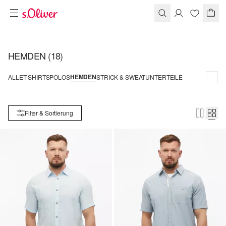
HEMDEN
(18)
HEMDEN
ALLE
T-SHIRTS
POLOS
STRICK & SWEAT
UNTERTEILE
Filter & Sortierung