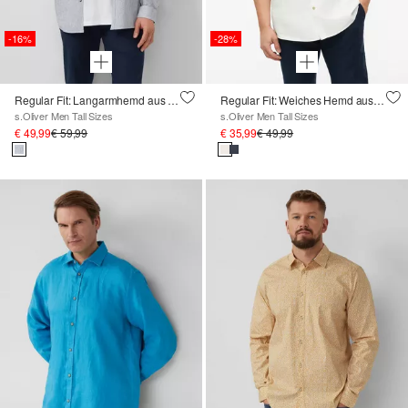
-16%
-28%
Regular Fit: Langarmhemd aus Leinenmix mit Streifen
Regular Fit: Weiches Hemd aus Baumwoll-Modal-Mix
s.Oliver Men Tall Sizes
s.Oliver Men Tall Sizes
€ 49,99
€ 59,99
€ 35,99
€ 49,99