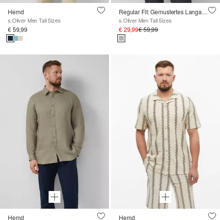
Hemd
Regular Fit: Gemustertes Langarmhemd mit Kentkragen
s.Oliver Men Tall Sizes
s.Oliver Men Tall Sizes
€ 59,99
€ 29,99
€ 59,99
Hemd
Hemd