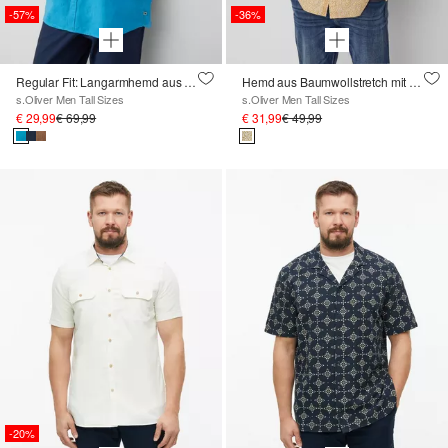
-57%
-36%
Regular Fit: Langarmhemd aus Leinen
Hemd aus Baumwollstretch mit All-over-Print
s.Oliver Men Tall Sizes
s.Oliver Men Tall Sizes
€ 29,99
€ 69,99
€ 31,99
€ 49,99
-20%