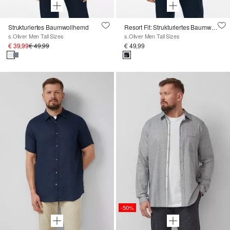
Strukturiertes Baumwollhemd
Resort Fit: Strukturiertes Baumwollhemd mit All-over-Print
s.Oliver Men Tall Sizes
s.Oliver Men Tall Sizes
€ 39,99
€ 49,99
€ 49,99
-50%