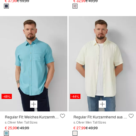
€ 37,99
€ 59,99
€ 32,99
€ 49,99
-48%
-44%
Regular Fit: Weiches Kurzarmhemd mit Stickerei
Regular Fit: Kurzarmhemd aus Baumwolle
s.Oliver Men Tall Sizes
s.Oliver Men Tall Sizes
€ 25,99
€ 49,99
€ 27,99
€ 49,99