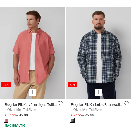
-30%
-50%
Regular Fit: Kurzärmeliges Twillhemd mit Button-Down-Kragen
Regular Fit: Kariertes Baumwollhemd mit Button-Down-Kragen
s.Oliver Men Tall Sizes
s.Oliver Men Tall Sizes
€ 34,99
€ 49,99
€ 24,99
€ 49,99
NACHHALTIG