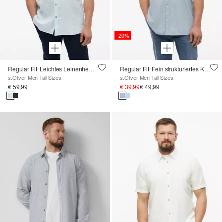
-20%
Regular Fit: Leichtes Leinenhemd mit Kentkragen
Regular Fit: Fein strukturiertes Kurzarmhemd
s.Oliver Men Tall Sizes
s.Oliver Men Tall Sizes
€ 59,99
€ 39,99
€ 49,99