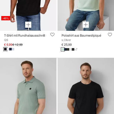
-46%
T-Shirt mit Rundhalsausschnitt
Poloshirt aus Baumwollpiqué
QS
s.Oliver
€ 6,99
€ 12,99
€ 25,99
+7