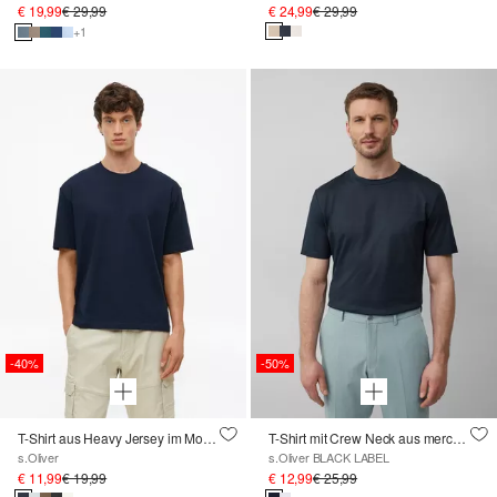
€ 19,99
€ 29,99
€ 24,99
€ 29,99
+1
-40%
-50%
T-Shirt aus Heavy Jersey im Modern Fit
T-Shirt mit Crew Neck aus mercerisiertem Baumwolljersey
s.Oliver
s.Oliver BLACK LABEL
€ 11,99
€ 19,99
€ 12,99
€ 25,99