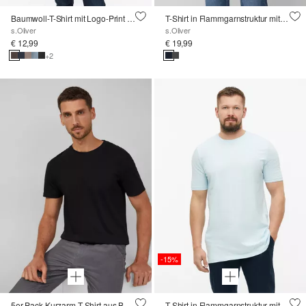
Baumwoll-T-Shirt mit Logo-Print und V-Neck
T-Shirt in Flammgarnstruktur mit Brusttasche
s.Oliver
s.Oliver
€ 12,99
€ 19,99
+2
-15%
5er-Pack Kurzarm-T-Shirt aus Baumwoll-Jersey
T-Shirt in Flammgarnstruktur mit Logo-Detail