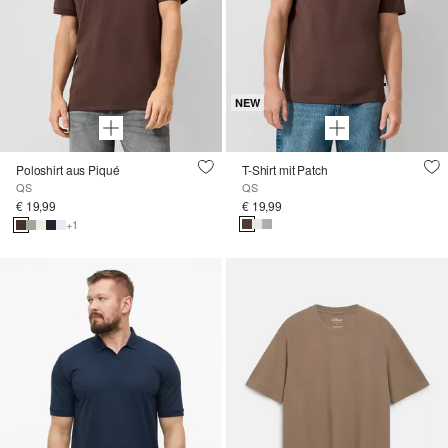
NEW
Poloshirt aus Piqué
T-Shirt mit Patch
QS
QS
€ 19,99
€ 19,99
+1