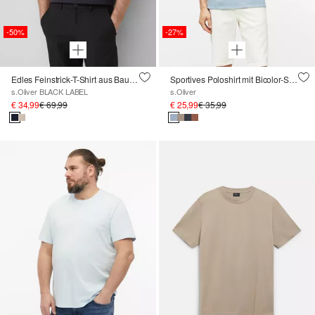
-50%
-27%
Edles Feinstrick-T-Shirt aus Baumwolle-Seide-Mix
Sportives Poloshirt mit Bicolor-Struktur und Brusttasche
s.Oliver BLACK LABEL
s.Oliver
€ 34,99
€ 69,99
€ 25,99
€ 35,99