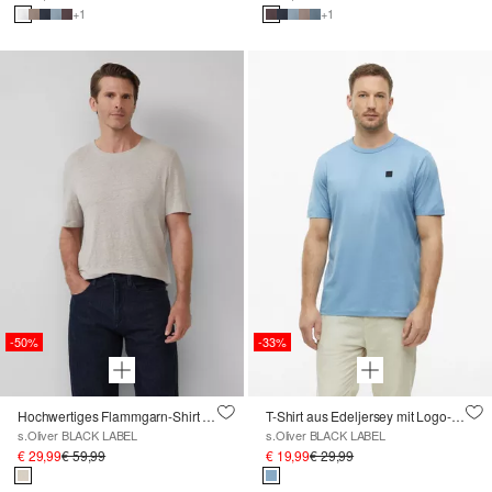
+1
+1
-50%
-33%
Hochwertiges Flammgarn-Shirt aus Leinen
T-Shirt aus Edeljersey mit Logo-Patch
s.Oliver BLACK LABEL
s.Oliver BLACK LABEL
€ 29,99
€ 59,99
€ 19,99
€ 29,99