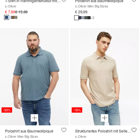
T-Shirt in Flammgarnstruktur mit Logo-Detail
Poloshirt aus Baumwollpiqué
s.Oliver
s.Oliver Men Big Sizes
€ 7,99
€ 15,99
€ 29,99
+2
-33%
-16%
Poloshirt aus Baumwollpiqué
Strukturiertes Poloshirt mit Seitenschlitzen
s.Oliver Men Big Sizes
s.Oliver