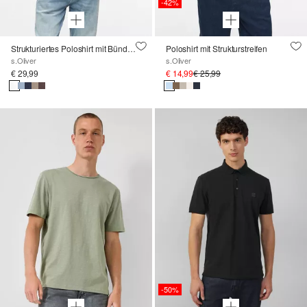
-42%
Strukturiertes Poloshirt mit Bündchen
Poloshirt mit Strukturstreifen
s.Oliver
s.Oliver
€ 29,99
€ 14,99
€ 25,99
-50%