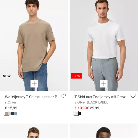
-33%
NEW
Waffeljersey-T-Shirt aus reiner Baumwolle
T-Shirt aus Edeljersey mit Crew Neck
s.Oliver
s.Oliver BLACK LABEL
€ 15,99
€ 19,99
€ 29,99