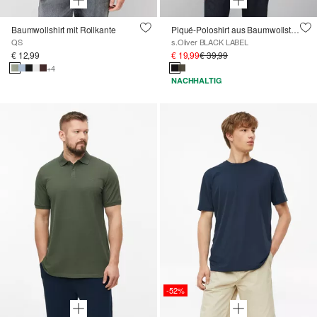
Baumwollshirt mit Rollkante
Piqué-Poloshirt aus Baumwollstretch mit Label-Patch
QS
s.Oliver BLACK LABEL
€ 12,99
€ 19,99
€ 39,99
+4
NACHHALTIG
-52%