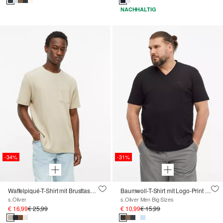
NACHHALTIG
-34%
-31%
Waffelpiqué-T-Shirt mit Brusttasche
Baumwoll-T-Shirt mit Logo-Print und V-Neck
s.Oliver
s.Oliver Men Big Sizes
€ 16,99
€ 25,99
€ 10,99
€ 15,99