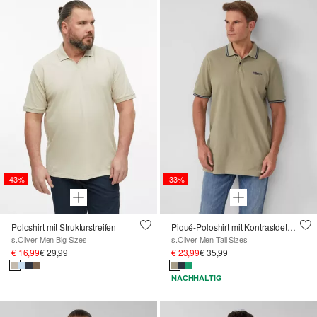
-43%
-33%
Poloshirt mit Strukturstreifen
Piqué-Poloshirt mit Kontrastdetails und Logo
s.Oliver Men Big Sizes
s.Oliver Men Tall Sizes
€ 16,99
€ 29,99
€ 23,99
€ 35,99
NACHHALTIG