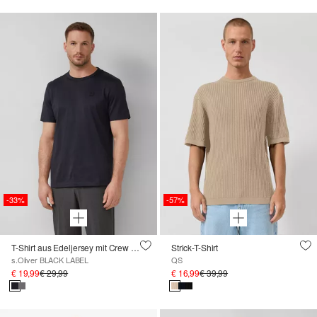
-33%
-57%
T-Shirt aus Edeljersey mit Crew Neck
Strick-T-Shirt
s.Oliver BLACK LABEL
QS
€ 19,99
€ 29,99
€ 16,99
€ 39,99