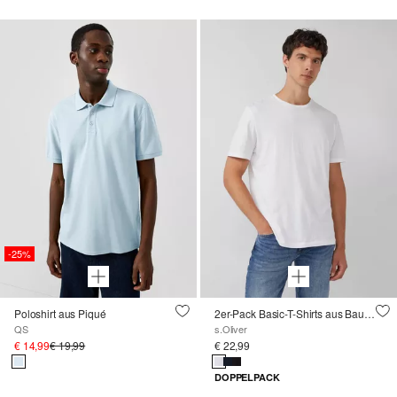
-25%
Poloshirt aus Piqué
2er-Pack Basic-T-Shirts aus Baumwolle
QS
s.Oliver
€ 14,99
€ 19,99
€ 22,99
DOPPELPACK