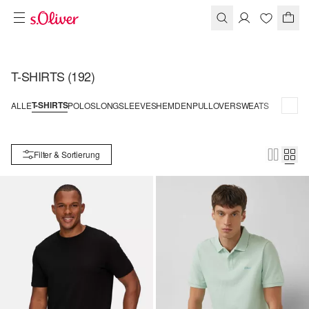
T-SHIRTS
(192)
T-SHIRTS
ALLE
POLOS
LONGSLEEVES
HEMDEN
PULLOVER
SWEATS
Filter & Sortierung