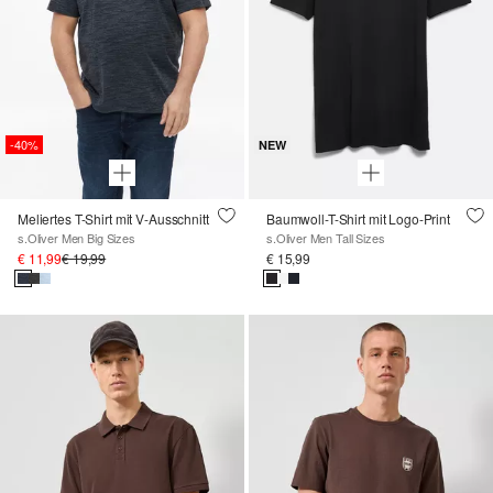
-40%
NEW
Meliertes T-Shirt mit V-Ausschnitt
Baumwoll-T-Shirt mit Logo-Print
s.Oliver Men Big Sizes
s.Oliver Men Tall Sizes
€ 11,99
€ 19,99
€ 15,99