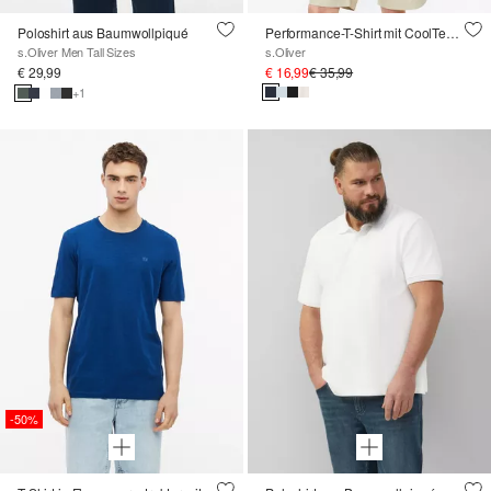
Poloshirt aus Baumwollpiqué
Performance-T-Shirt mit CoolTech-Function
s.Oliver Men Tall Sizes
s.Oliver
€ 29,99
€ 16,99
€ 35,99
+1
-50%