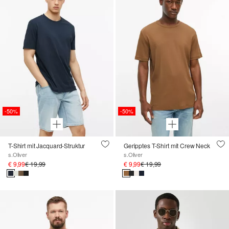
-50%
-50%
T-Shirt mit Jacquard-Struktur
Geripptes T-Shirt mit Crew Neck
s.Oliver
s.Oliver
€ 9,99
€ 19,99
€ 9,99
€ 19,99