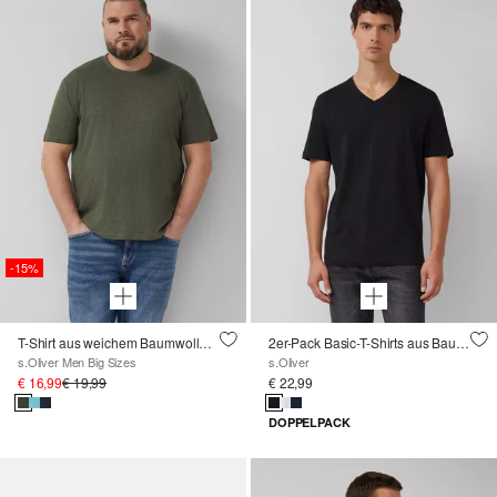
-15%
T-Shirt aus weichem Baumwollmix-Jersey mit Logo-Detail
2er-Pack Basic-T-Shirts aus Baumwolle
s.Oliver Men Big Sizes
s.Oliver
€ 16,99
€ 19,99
€ 22,99
DOPPELPACK