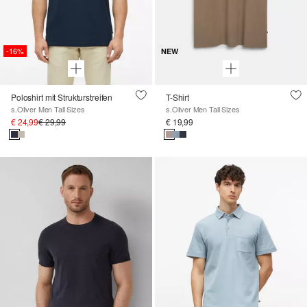
-16%
NEW
Poloshirt mit Strukturstreifen
T-Shirt
s.Oliver Men Tall Sizes
s.Oliver Men Tall Sizes
€ 24,99
€ 29,99
€ 19,99