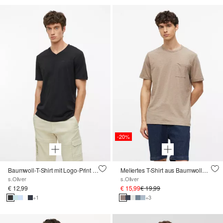
-20%
Baumwoll-T-Shirt mit Logo-Print und V-Neck
Meliertes T-Shirt aus Baumwollmix mit Brusttasche
s.Oliver
s.Oliver
€ 12,99
€ 15,99
€ 19,99
+1
+3