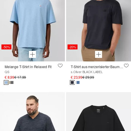
-50%
-20%
Melange T-Shirt in Relaxed Fit
T-Shirt aus merzerisierter Baumwolle mit Logo-Detail
QS
s.Oliver BLACK LABEL
€ 8,99
€ 17,99
€ 23,99
€ 29,99