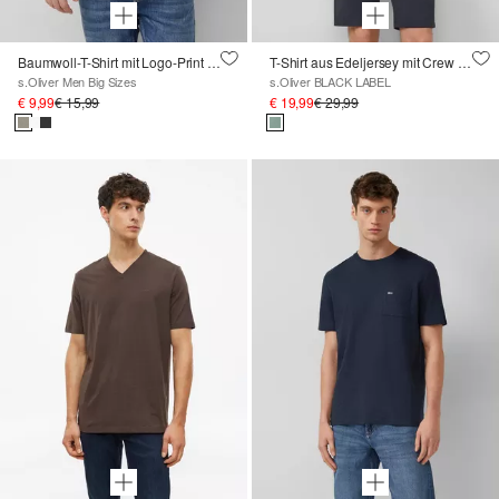
Baumwoll-T-Shirt mit Logo-Print und V-Neck
T-Shirt aus Edeljersey mit Crew Neck
s.Oliver Men Big Sizes
s.Oliver BLACK LABEL
€ 9,99
€ 15,99
€ 19,99
€ 29,99