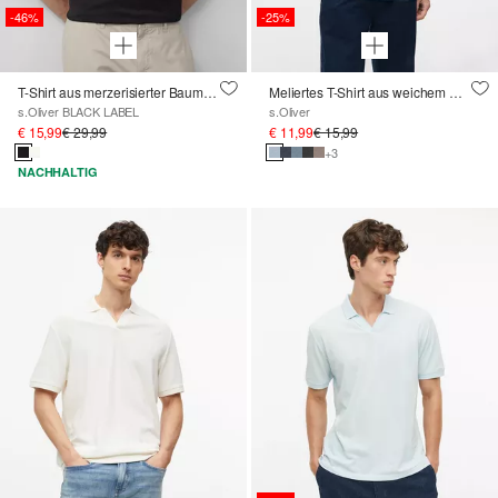
-46%
-25%
T-Shirt aus merzerisierter Baumwolle mit Logo-Detail
Meliertes T-Shirt aus weichem Baumwollmix
s.Oliver BLACK LABEL
s.Oliver
€ 15,99
€ 29,99
€ 11,99
€ 15,99
+3
NACHHALTIG