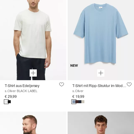
NEW
T-Shirt aus Edeljersey
T-Shirt mit Ripp-Struktur im Modern Fit
s.Oliver BLACK LABEL
s.Oliver
€ 29,99
€ 19,99