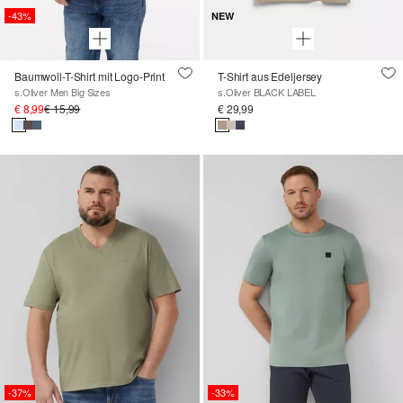
-43%
NEW
Baumwoll-T-Shirt mit Logo-Print
T-Shirt aus Edeljersey
s.Oliver Men Big Sizes
s.Oliver BLACK LABEL
€ 8,99
€ 15,99
€ 29,99
-37%
-33%