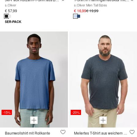
s.Oliver
s.Oliver Men Tall Sizes
€ 57,99
€ 16,99
€ 19,99
5ER-PACK
-15%
-20%
Baumwollshirt mit Rollkante
Meliertes T-Shirt aus weichem Baumwollmix