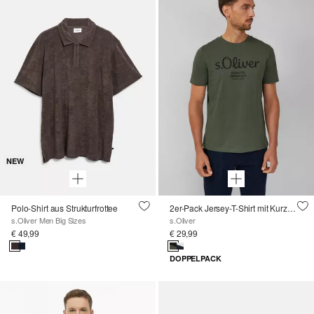
NEW
Polo-Shirt aus Strukturfrottee
2er-Pack Jersey-T-Shirt mit Kurzarm und Rundhalsausschnitt
s.Oliver Men Big Sizes
s.Oliver
€ 49,99
€ 29,99
DOPPELPACK