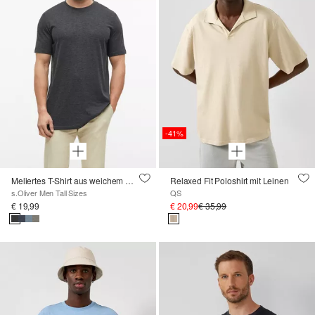
-41%
Meliertes T-Shirt aus weichem Baumwollmix
Relaxed Fit Poloshirt mit Leinen
s.Oliver Men Tall Sizes
QS
€ 19,99
€ 20,99
€ 35,99