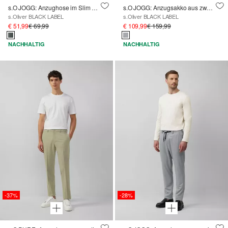
s.O JOGG: Anzughose im Slim Fit aus fein gemustertem Interlockjersey
s.O JOGG: Anzugsakko aus zweifarbigem Piqué-Jersey
s.Oliver BLACK LABEL
s.Oliver BLACK LABEL
€ 51,99
€ 69,99
€ 109,99
€ 159,99
NACHHALTIG
NACHHALTIG
-37%
-28%