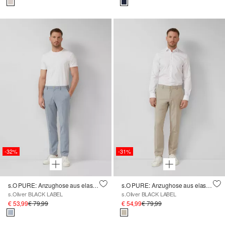
-32%
-31%
s.O PURE: Anzughose aus elastischem Leinenmix
s.O PURE: Anzughose aus elastischem Leinenmix
s.Oliver BLACK LABEL
s.Oliver BLACK LABEL
€ 53,99
€ 79,99
€ 54,99
€ 79,99