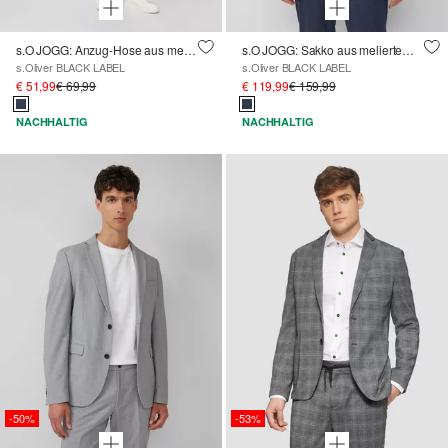
s.O JOGG: Anzug-Hose aus meliertem Piqué-Jersey
s.O JOGG: Sakko aus meliertem Piqué-Jersey
s.Oliver BLACK LABEL
s.Oliver BLACK LABEL
€ 51,99
€ 69,99
€ 119,99
€ 159,99
NACHHALTIG
NACHHALTIG
-50%
-53%