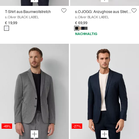
T-Shirt aus Baumwollstretch
s.O JOGG: Anzughose aus Stretch-Jersey
s.Oliver BLACK LABEL
s.Oliver BLACK LABEL
€ 19,99
€ 69,99
NACHHALTIG
-49%
-27%