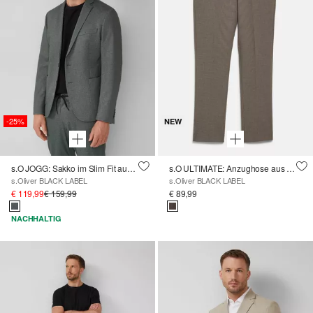
-25%
NEW
s.O JOGG: Sakko im Slim Fit aus fein gemustertem Interlockjersey
s.O ULTIMATE: Anzughose aus Wollmischung im Slim Fit
s.Oliver BLACK LABEL
s.Oliver BLACK LABEL
€ 119,99
€ 159,99
€ 89,99
NACHHALTIG