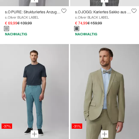
s.O PURE: Strukturiertes Anzugsakko im Slim Fit
s.O JOGG: Kariertes Sakko aus Stretch-Jersey
s.Oliver BLACK LABEL
s.Oliver BLACK LABEL
€ 69,99
€ 139,99
€ 74,99
€ 159,99
NACHHALTIG
NACHHALTIG
-37%
-31%