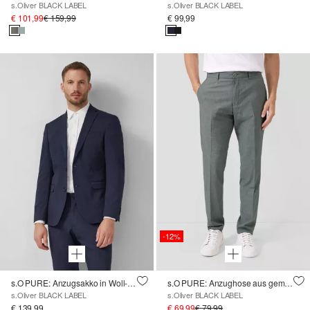
s.Oliver BLACK LABEL
s.Oliver BLACK LABEL
€ 101,99
€ 159,99
€ 99,99
-12%
s.O PURE: Anzugsakko in Woll-Optik
s.O PURE: Anzughose aus gemustertem Stretch-Gewebe
s.Oliver BLACK LABEL
s.Oliver BLACK LABEL
€ 139,99
€ 69,99
€ 79,99