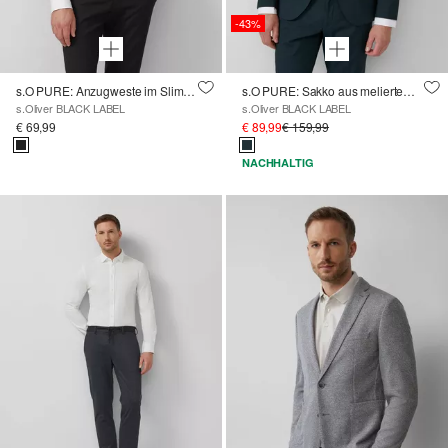
-43%
s.O PURE: Anzugweste im Slim Fit
s.O PURE: Sakko aus meliertem Stretch-Twill
s.Oliver BLACK LABEL
s.Oliver BLACK LABEL
€ 69,99
€ 89,99
€ 159,99
NACHHALTIG