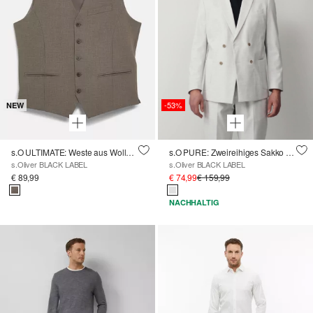
-53%
NEW
s.O ULTIMATE: Weste aus Wollmischung im Slim Fit
s.O PURE: Zweireihiges Sakko im Slim Fit
s.Oliver BLACK LABEL
s.Oliver BLACK LABEL
€ 89,99
€ 74,99
€ 159,99
NACHHALTIG