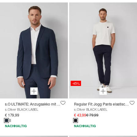
-45%
s.O ULTIMATE: Anzugsakko mit Hahnentritt-Muster
Regular Fit: Jogg Pants elastischer Webware
s.Oliver BLACK LABEL
s.Oliver BLACK LABEL
€ 179,99
€ 43,99
€ 79,99
NACHHALTIG
NACHHALTIG