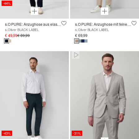
-44%
s.O PURE: Anzughose aus elastischem Leinenmix
s.O PURE: Anzughose mit feiner Webstruktur
s.Oliver BLACK LABEL
s.Oliver BLACK LABEL
€ 49,99
€ 89,99
€ 69,99
Paused • Muted
-43%
-31%