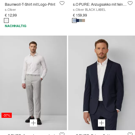
Baumwoll-T-Shirt mit Logo-Print
s.O PURE: Anzugsakko mit feiner Webstruktur
s.Oliver
s.Oliver BLACK LABEL
€ 12,99
€ 159,99
NACHHALTIG
-37%