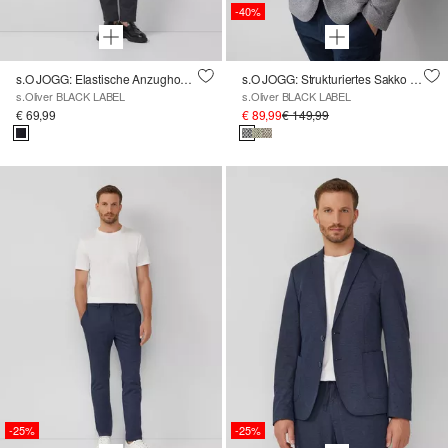
-40%
s.O JOGG: Elastische Anzughose Strukturmuster
s.O JOGG: Strukturiertes Sakko aus meliertem Jersey
s.Oliver BLACK LABEL
s.Oliver BLACK LABEL
€ 69,99
€ 89,99
€ 149,99
-25%
-25%