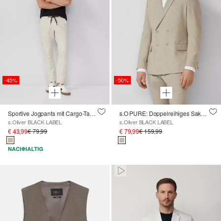
-45%
-50%
Sportive Jogpants mit Cargo-Taschen aus elastischem Jersey
s.O PURE: Doppelreihiges Sakko aus elastischem Leinenmix
s.Oliver BLACK LABEL
s.Oliver BLACK LABEL
€ 43,99
€ 79,99
€ 79,99
€ 159,99
NACHHALTIG
Paused • Muted