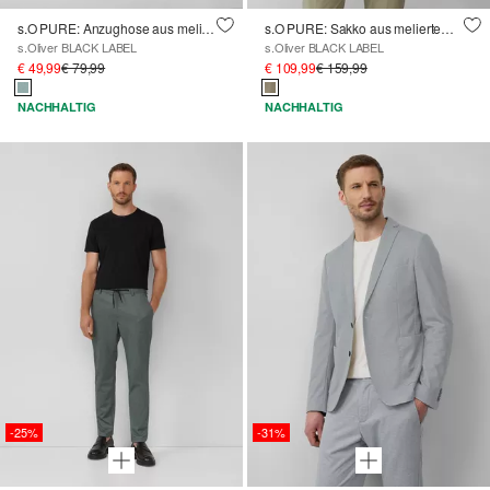
s.O PURE: Anzughose aus meliertem Stretch-Twill
s.O PURE: Sakko aus meliertem Stretch-Fabric
s.Oliver BLACK LABEL
s.Oliver BLACK LABEL
€ 49,99
€ 79,99
€ 109,99
€ 159,99
NACHHALTIG
NACHHALTIG
-25%
-31%