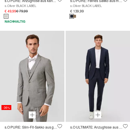
s.O PURE: Anzughose aus kariertem Stretch-Gewebe
s.O PURE: Feines Sakko aus meliertem Stretch-Gewebe
s.Oliver BLACK LABEL
s.Oliver BLACK LABEL
€ 49,99
€ 79,99
€ 139,99
NACHHALTIG
-36%
s.O PURE: Slim-Fit-Sakko aus gemustertem Stretch-Gewebe
s.O ULTIMATE: Anzughose aus hochelastischem Schurwollmix