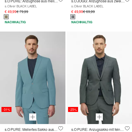
s.O PURE: Anzughose aus meliertem Stretch-Fabric
s.O JOGG: Anzughose aus zweifarbigem Piqué-Jersey
s.Oliver BLACK LABEL
s.Oliver BLACK LABEL
€ 49,99
€ 79,99
€ 49,99
€ 69,99
NACHHALTIG
NACHHALTIG
-31%
-25%
s.O PURE: Meliertes Sakko aus Stretch-Twill im Slim Fit
s.O PURE: Anzugsakko mit feiner Webstruktur