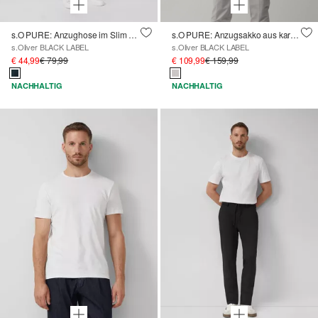
s.O PURE: Anzughose im Slim Fit aus meliertem Stretch-Twill
s.O PURE: Anzugsakko aus kariertem Stretch-Gewebe
s.Oliver BLACK LABEL
s.Oliver BLACK LABEL
€ 44,99
€ 79,99
€ 109,99
€ 159,99
NACHHALTIG
NACHHALTIG