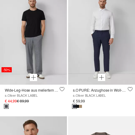
-50%
Wide-Leg-Hose aus meliertem Jersey mit Wolle
s.O PURE: Anzughose in Woll-Optik
s.Oliver BLACK LABEL
s.Oliver BLACK LABEL
€ 44,99
€ 89,99
€ 59,99