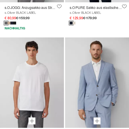
s.O JOGG: Anzugsakko aus Stretch-Jersey
s.O PURE Sakko aus elastischem Leinenmix
s.Oliver BLACK LABEL
s.Oliver BLACK LABEL
€ 80,99
€ 159,99
€ 129,99
€ 179,99
NACHHALTIG