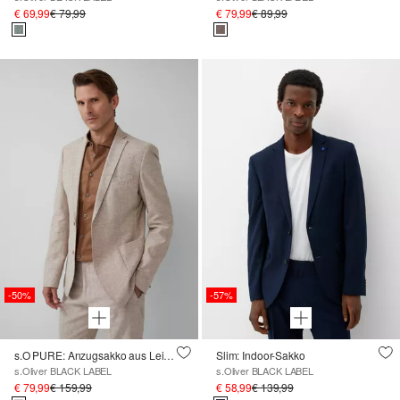
€ 69,99
€ 79,99
€ 79,99
€ 89,99
-50%
-57%
s.O PURE: Anzugsakko aus Leinenmix
Slim: Indoor-Sakko
s.Oliver BLACK LABEL
s.Oliver BLACK LABEL
€ 79,99
€ 159,99
€ 58,99
€ 139,99