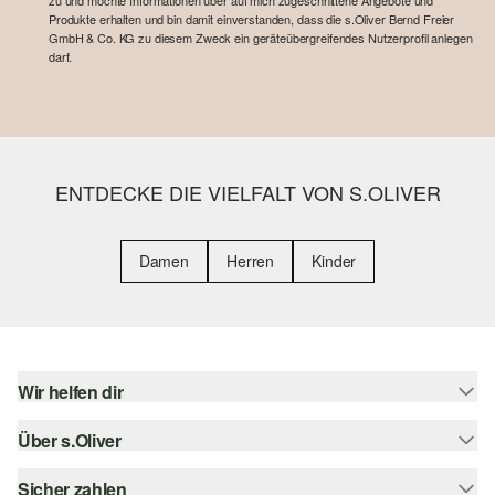
zu und möchte Informationen über auf mich zugeschnittene Angebote und
Produkte erhalten und bin damit einverstanden, dass die s.Oliver Bernd Freier
GmbH & Co. KG zu diesem Zweck ein geräteübergreifendes Nutzerprofil anlegen
darf.
ENTDECKE DIE VIELFALT VON S.OLIVER
Damen
Herren
Kinder
Wir helfen dir
Über s.Oliver
Hilfe & FAQ
Größenberatung
Sicher zahlen
Newsletter