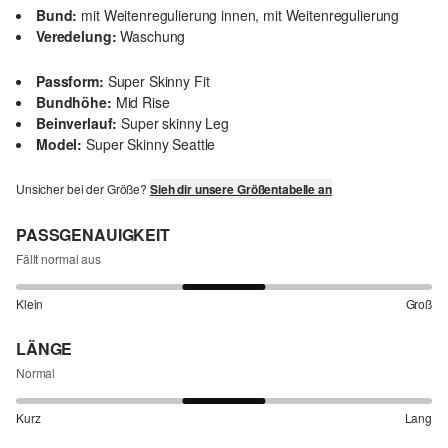
Bund:
mit Weitenregulierung innen, mit Weitenregulierung
Veredelung:
Waschung
Passform:
Super Skinny Fit
Bundhöhe:
Mid Rise
Beinverlauf:
Super skinny Leg
Model:
Super Skinny Seattle
Unsicher bei der Größe?
Sieh dir unsere Größentabelle an
PASSGENAUIGKEIT
Fällt normal aus
Klein
Groß
LÄNGE
Normal
Kurz
Lang