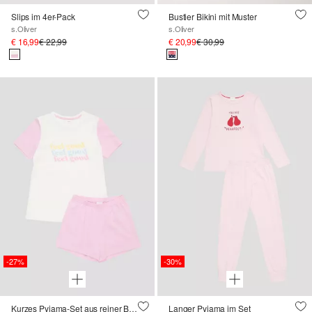
Slips im 4er-Pack
Bustier Bikini mit Muster
s.Oliver
s.Oliver
€ 16,99
€ 22,99
€ 20,99
€ 30,99
-27%
-30%
Kurzes Pyjama-Set aus reiner Baumwolle
Langer Pyjama im Set