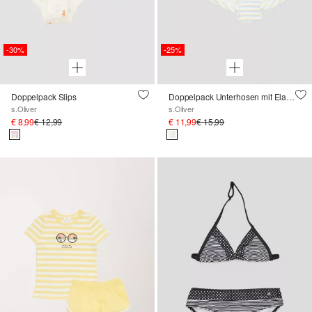
-30%
-25%
Doppelpack Slips
Doppelpack Unterhosen mit Elastikbund
s.Oliver
s.Oliver
€ 8,99
€ 12,99
€ 11,99
€ 15,99