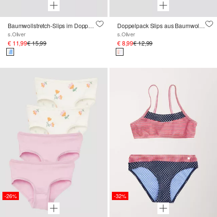
Baumwollstretch-Slips im Doppelpack
Doppelpack Slips aus Baumwollstretch
s.Oliver
s.Oliver
€ 11,99
€ 15,99
€ 8,99
€ 12,99
-26%
-32%