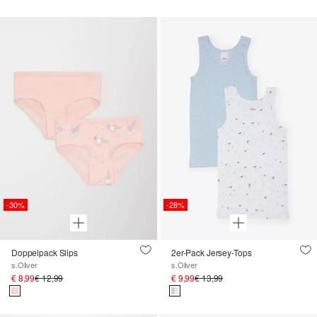
-30%
-28%
Doppelpack Slips
2er-Pack Jersey-Tops
s.Oliver
s.Oliver
€ 8,99
€ 12,99
€ 9,99
€ 13,99