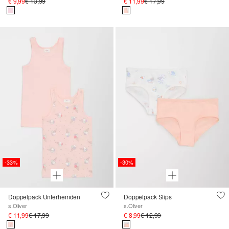
€ 9,99
€ 13,99
€ 11,99
€ 17,99
-33%
-30%
Doppelpack Unterhemden
Doppelpack Slips
s.Oliver
s.Oliver
€ 11,99
€ 17,99
€ 8,99
€ 12,99