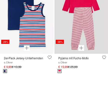
-28%
-38%
2er-Pack Jersey-Unterhemden
Pyjama mit Fuchs-Motiv
s.Oliver
s.Oliver
€ 9,99
€ 13,99
€ 15,99
€ 25,99