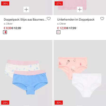
-30%
-27%
Doppelpack: Slips aus Baumwollstretch
Unterhemden im Doppelpack
s.Oliver
s.Oliver
€ 8,99
€ 12,99
€ 12,99
€ 17,99
-25%
-30%