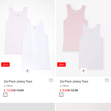
-21%
-30%
2er-Pack Jersey-Tops
2er-Pack Jersey-Tops
s.Oliver
s.Oliver
€ 10,99
€ 13,99
€ 8,99
€ 12,99