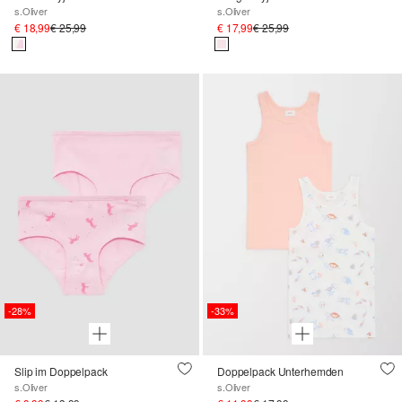
s.Oliver
s.Oliver
€ 18,99
€ 25,99
€ 17,99
€ 25,99
-28%
-33%
Slip im Doppelpack
Doppelpack Unterhemden
s.Oliver
s.Oliver