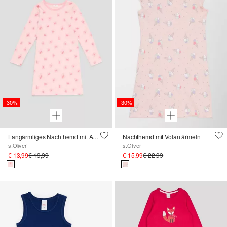
-30%
-30%
Langärmliges Nachthemd mit All-over-Print
Nachthemd mit Volantärmeln
s.Oliver
s.Oliver
€ 13,99
€ 19,99
€ 15,99
€ 22,99