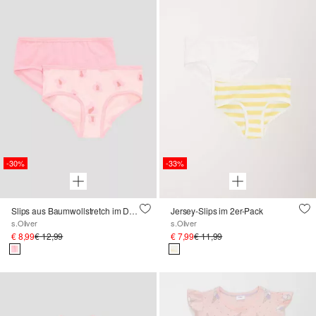
-30%
-33%
Slips aus Baumwollstretch im Doppelpack&nbsp;
Jersey-Slips im 2er-Pack
s.Oliver
s.Oliver
€ 8,99
€ 12,99
€ 7,99
€ 11,99