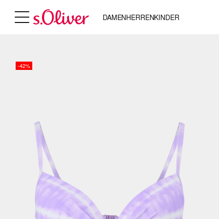
DAMEN
HERREN
KINDER
-42%