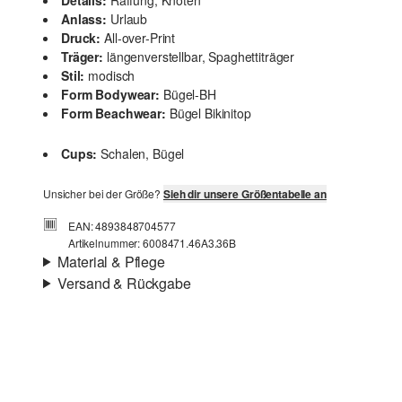
Details:
Raffung, Knoten
Anlass:
Urlaub
Druck:
All-over-Print
Träger:
längenverstellbar, Spaghettiträger
Stil:
modisch
Form Bodywear:
Bügel-BH
Form Beachwear:
Bügel Bikinitop
Cups:
Schalen, Bügel
Unsicher bei der Größe?
Sieh dir unsere Größentabelle an
EAN: 4893848704577
Artikelnummer: 6008471.46A3.36B
Material & Pflege
Versand & Rückgabe
Eigenschaft:
elastisch
Versandinfortmationen
Material:
Synthetik
Deine Bestellung wird innerhalb von 3–5 Werktagen per
Post AT versendet. Für eine Standardlieferung betragen
die Versandkosten 3,95 €