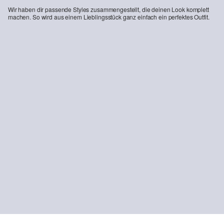
Wir haben dir passende Styles zusammengestellt, die deinen Look komplett
machen. So wird aus einem Lieblingsstück ganz einfach ein perfektes Outfit.
-37%
Bandeau-Bikini-Top mit Zierborte Mix & Match
ab
€ 27,99
€ 44,99