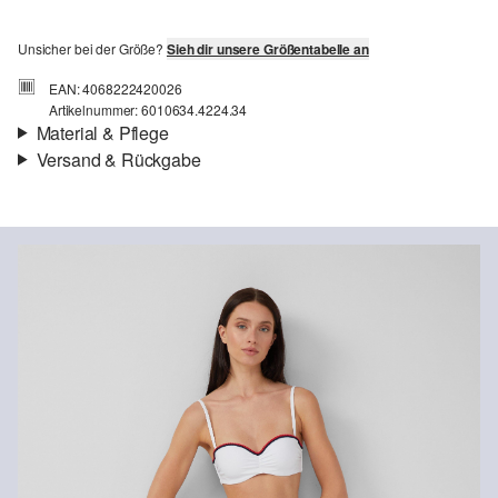
Unsicher bei der Größe?
Sieh dir unsere Größentabelle an
EAN: 4068222420026
Artikelnummer: 6010634.4224.34
Material & Pflege
Versand & Rückgabe
Material:
Polyester, Polyamid
Versandinfortmationen
Deine Bestellung wird innerhalb von 3–5 Werktagen per Post AT
versendet. Für eine Standardlieferung betragen die Versandkosten
3,95 €
Rückgabe
Du kannst deine Artikel innerhalb von 14 Tagen kostenlos an uns
zurücksenden. Wir übernehmen die Rücksendekosten.
Wenn du unsere s.Oliver Card besitzt, kannst du Artikel sogar
innerhalb von 30 Tagen kostenlos zurückgeben.