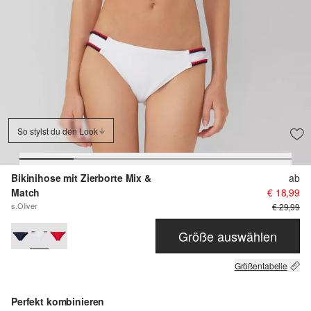
So stylst du den Look
Bikinihose mit Zierborte Mix &
ab
Match
€ 18,99
s.Oliver
€ 29,99
Größe auswählen
Größentabelle
Perfekt kombinieren