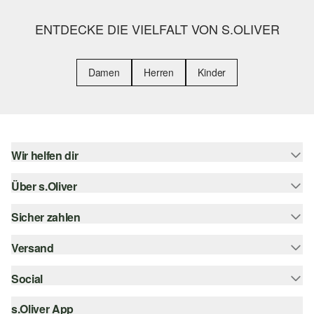
ENTDECKE DIE VIELFALT VON S.OLIVER
Damen
Herren
Kinder
Wir helfen dir
Über s.Oliver
Hilfe & FAQ
Größenberatung
Sicher zahlen
Newsletter
Rückgabe
s.Oliver Card
Versand
Rechnung
Top-Kategorien
Digitale Geschenkkarte
Kreditkarte
Social
Sendungsverfolgung
s.Oliver Group
PayPal
Post AT
s.Oliver App
instagram