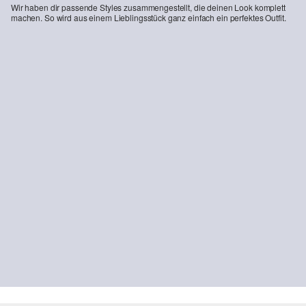
Wir haben dir passende Styles zusammengestellt, die deinen Look komplett
machen. So wird aus einem Lieblingsstück ganz einfach ein perfektes Outfit.
-32%
-45%
Jeans Suri / Regular Fit / Mid Rise / Wide Leg / Sweat-Denim
Feincord-Jacke mit Hemdkragen und aufgesetzten Brusttaschen
€ 46,99
€ 69,99
€ 43,99
€ 79,99