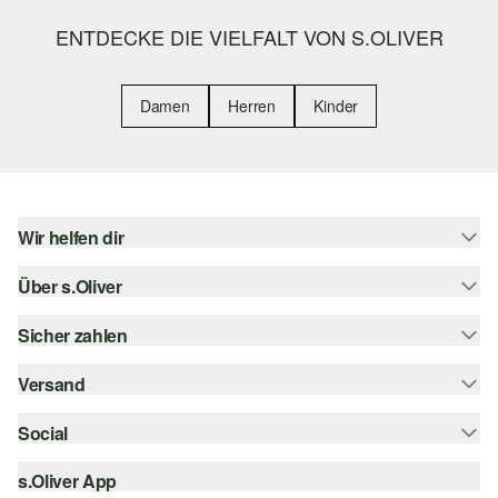
ENTDECKE DIE VIELFALT VON S.OLIVER
Damen
Herren
Kinder
Wir helfen dir
Über s.Oliver
Hilfe & FAQ
Größenberatung
Sicher zahlen
Newsletter
Rückgabe
s.Oliver Card
Versand
Rechnung
Top-Kategorien
Digitale Geschenkkarte
Kreditkarte
Social
Sendungsverfolgung
s.Oliver Group
PayPal
Post AT
s.Oliver App
instagram
Career