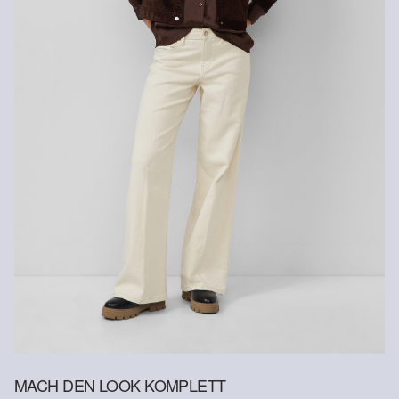
Recycelte Faser
Um einen Beitrag zum Kreislaufprinzip in der Textilproduktion zu
leisten, setzen wir vermehrt recyceltes Fasermaterial in unseren
Produkten ein.
Enthält recyceltes Polyester: Dieses Produkt enthält recyceltes
Polyester, hergestellt aus recyceltem Kunststoff wie PET-Flaschen
oder recycelten Fasern, die aus gebrauchter Kleidung gewonnen
werden.
MACH DEN LOOK KOMPLETT