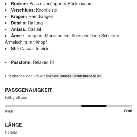
Rücken:
Passe, verlängerter Rückensaum
Verschluss:
Knopfleiste
Kragen:
Hemdkragen
Details:
Raffung
Anlass:
Casual
Ärmel:
Langarm, Manschetten, überschnittene Schultern,
Ärmelschlitz mit Knopf
Stil:
Casual, feminin
Passform:
Relaxed Fit
Unsicher bei der Größe?
Sieh dir unsere Größentabelle an
PASSGENAUIGKEIT
Fällt groß aus
Groß
Klein
LÄNGE
Normal