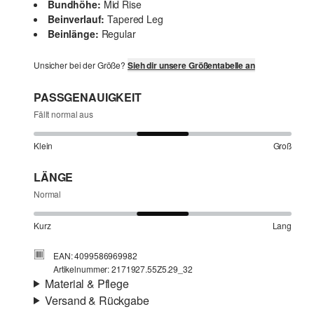
Bundhöhe:
Mid Rise
Beinverlauf:
Tapered Leg
Beinlänge:
Regular
Unsicher bei der Größe?
Sieh dir unsere Größentabelle an
PASSGENAUIGKEIT
Fällt normal aus
Klein
Groß
LÄNGE
Normal
Kurz
Lang
EAN: 4099586969982
Artikelnummer: 2171927.55Z5.29_32
Material & Pflege
Versand & Rückgabe