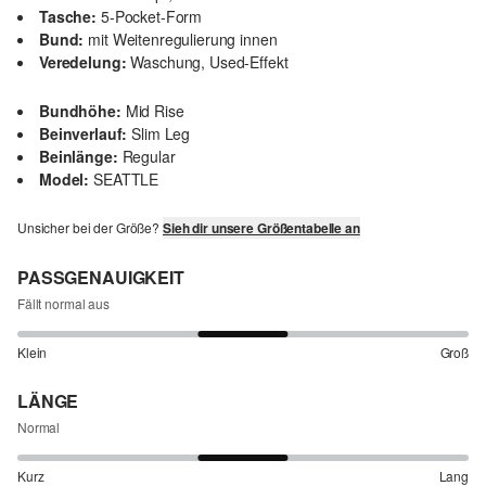
Tasche:
5-Pocket-Form
Bund:
mit Weitenregulierung innen
Veredelung:
Waschung, Used-Effekt
Bundhöhe:
Mid Rise
Beinverlauf:
Slim Leg
Beinlänge:
Regular
Model:
SEATTLE
Unsicher bei der Größe?
Sieh dir unsere Größentabelle an
PASSGENAUIGKEIT
Fällt normal aus
Klein
Groß
LÄNGE
Normal
Kurz
Lang