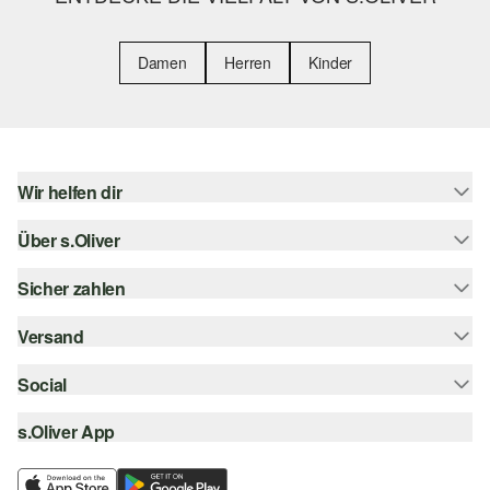
Damen
Herren
Kinder
Wir helfen dir
Über s.Oliver
Hilfe & FAQ
Größenberatung
Sicher zahlen
Newsletter
Rückgabe
s.Oliver Card
Versand
Rechnung
Top-Kategorien
Digitale Geschenkkarte
Kreditkarte
Social
Sendungsverfolgung
s.Oliver Group
PayPal
Post AT
s.Oliver App
instagram
Career
Klarna
facebook
Wunschliste
SSL-Verschlüsselung