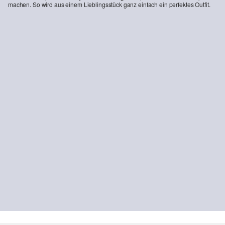
machen. So wird aus einem Lieblingsstück ganz einfach ein perfektes Outfit.
Sweatjacke mit Stehkragen und Eingrifftaschen
Baumwoll-T-Shirt mit Logo-Print
€ 49,99
€ 12,99
NACHHALTIG