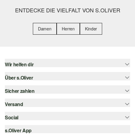
ENTDECKE DIE VIELFALT VON S.OLIVER
Damen
Herren
Kinder
Wir helfen dir
Über s.Oliver
Hilfe & FAQ
Größenberatung
Sicher zahlen
Newsletter
Rückgabe
s.Oliver Card
Versand
Rechnung
Top-Kategorien
Digitale Geschenkkarte
Kreditkarte
Social
Sendungsverfolgung
s.Oliver Group
PayPal
Post AT
s.Oliver App
instagram
Career