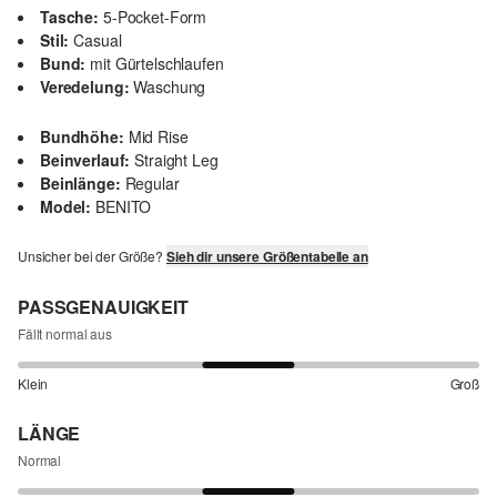
Tasche:
5-Pocket-Form
Stil:
Casual
Bund:
mit Gürtelschlaufen
Veredelung:
Waschung
Bundhöhe:
Mid Rise
Beinverlauf:
Straight Leg
Beinlänge:
Regular
Model:
BENITO
Unsicher bei der Größe?
Sieh dir unsere Größentabelle an
PASSGENAUIGKEIT
Fällt normal aus
Klein
Groß
LÄNGE
Normal