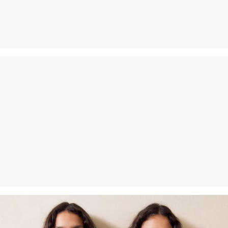
zurücksenden. Wir übernehmen die Rücksendekosten.
Wenn du unsere s.Oliver Card besitzt, kannst du Artikel sogar
innerhalb von 30 Tagen kostenlos zurückgeben.