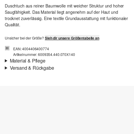
Duschtuch aus reiner Baumwolle mit weicher Struktur und hoher
Saugfähigkeit. Das Material liegt angenehm auf der Haut und
trocknet zuverlässig. Eine textile Grundausstattung mit funktionaler
Qualität.
Unsicher bei der Größe?
Sieh dir unsere Größentabelle an
EAN: 4004406400774
Artikelnummer: 6009354.440.070X140
Material & Pflege
Versand & Rückgabe
Versandinfortmationen
Deine Bestellung wird innerhalb von 3–5 Werktagen per Post AT
versendet. Für eine Standardlieferung betragen die Versandkosten
3,95 €
Rückgabe
Du kannst deine Artikel innerhalb von 14 Tagen kostenlos an uns