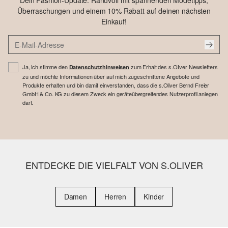
Dein Fashion-Update: Randvoll mit spannenden Modetipps,
Überraschungen und einem 10% Rabatt auf deinen nächsten
Einkauf!
Ja, ich stimme den
zum Erhalt des s.Oliver Newsletters
Datenschutzhinweisen
zu und möchte Informationen über auf mich zugeschnittene Angebote und
Produkte erhalten und bin damit einverstanden, dass die s.Oliver Bernd Freier
GmbH & Co. KG zu diesem Zweck ein geräteübergreifendes Nutzerprofil anlegen
darf.
ENTDECKE DIE VIELFALT VON S.OLIVER
Damen
Herren
Kinder