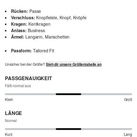
Rücken:
Passe
Verschluss:
Knopfleiste, Knopf, Knöpfe
Kragen:
Kentkragen
Anlass:
Business
Ärmel:
Langarm, Manschetten
Passform:
Tailored Fit
Unsicher bei der Größe?
Sieh dir unsere Größentabelle an
PASSGENAUIGKEIT
Fällt normal aus
Klein
Groß
LÄNGE
Normal
Kurz
Lang