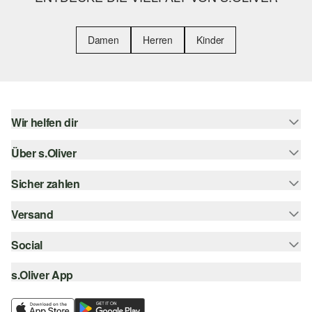
Damen
Herren
Kinder
Wir helfen dir
Über s.Oliver
Hilfe & FAQ
Größenberatung
Sicher zahlen
Newsletter
Rückgabe
s.Oliver Card
Versand
Rechnung
Top-Kategorien
Digitale Geschenkkarte
Kreditkarte
Social
Sendungsverfolgung
s.Oliver Group
PayPal
Post AT
s.Oliver App
instagram
Career
Klarna
facebook
Wunschliste
SSL-Verschlüsselung