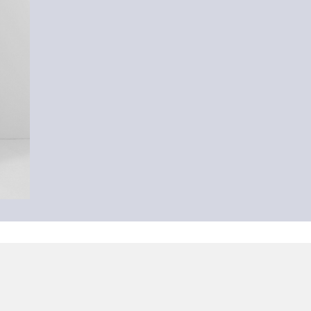
Top aus Baumwolljersey
€ 12,99
+2