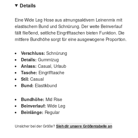
Details
Eine Wide Leg Hose aus atmungsaktivem Leinenmix mit
elastischem Bund und Schnürung. Der weite Beinverlauf
fällt fließend, seitliche Eingrifftaschen bieten Funktion. Die
mittlere Bundhöhe sorgt für eine ausgewogene Proportion.
Verschluss:
Schnürung
Details:
Gummizug
Anlass:
Casual, Urlaub
Tasche:
Eingrifftasche
Stil:
Casual
Bund:
Elastikbund
Bundhöhe:
Mid Rise
Beinverlauf:
Wide Leg
Beinlänge:
Regular
Unsicher bei der Größe?
Sieh dir unsere Größentabelle an