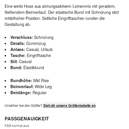
Eine weite Hose aus atmungsaktivem Leinenmix mit geradem,
fließendem Beinverlauf. Der elastische Bund mit Schnürung sitzt
mittelhoher Position. Seitliche Eingrifftaschen runden die
Gestaltung ab.
Verschluss:
Schnürung
Details:
Gummizug
Anlass:
Casual, Urlaub
Tasche:
Eingrifftasche
Stil:
Casual
Bund:
Elastikbund
Bundhöhe:
Mid Rise
Beinverlauf:
Wide Leg
Beinlänge:
Regular
Unsicher bei der Größe?
Sieh dir unsere Größentabelle an
PASSGENAUIGKEIT
Fällt normal aus