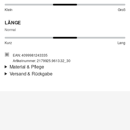
Klein
Groß
LÄNGE
Normal
Kurz
Lang
EAN: 4099981243335
Artikelnummer: 2179925.9613.32_30
Material & Pflege
Versand & Rückgabe
Stoff:
Webware
Versandinfortmationen
Eigenschaft:
fließend, atmungsaktiv
Material:
Leinenmix
Deine Bestellung wird innerhalb von 3–5 Werktagen per Post AT
versendet. Für eine Standardlieferung betragen die Versandkosten
3,95 €
Rückgabe