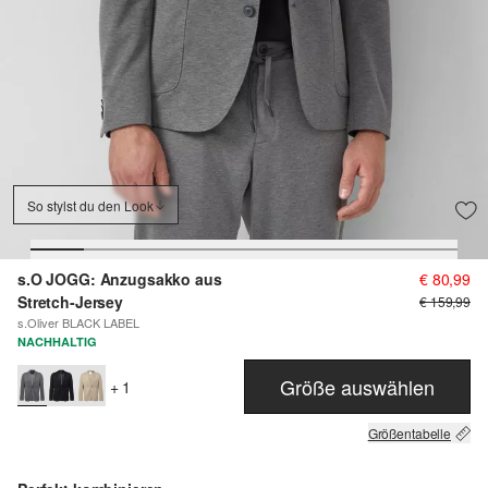
So stylst du den Look
s.O JOGG: Anzugsakko aus
€ 80,99
Stretch-Jersey
€ 159,99
s.Oliver BLACK LABEL
NACHHALTIG
Größe auswählen
+ 1
Größentabelle