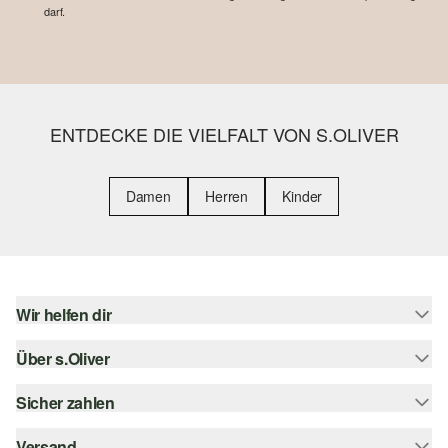
darf.
ENTDECKE DIE VIELFALT VON S.OLIVER
Damen
Herren
Kinder
Wir helfen dir
Über s.Oliver
Hilfe & FAQ
Größenberatung
Sicher zahlen
Newsletter
Rückgabe
s.Oliver Card
Versand
Rechnung