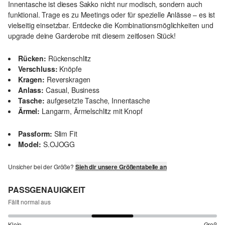
Innentasche ist dieses Sakko nicht nur modisch, sondern auch
funktional. Trage es zu Meetings oder für spezielle Anlässe – es ist
vielseitig einsetzbar. Entdecke die Kombinationsmöglichkeiten und
upgrade deine Garderobe mit diesem zeitlosen Stück!
Rücken:
Rückenschlitz
Verschluss:
Knöpfe
Kragen:
Reverskragen
Anlass:
Casual, Business
Tasche:
aufgesetzte Tasche, Innentasche
Ärmel:
Langarm, Ärmelschlitz mit Knopf
Passform:
Slim Fit
Model:
S.OJOGG
Unsicher bei der Größe?
Sieh dir unsere Größentabelle an
PASSGENAUIGKEIT
Fällt normal aus
Klein
Groß