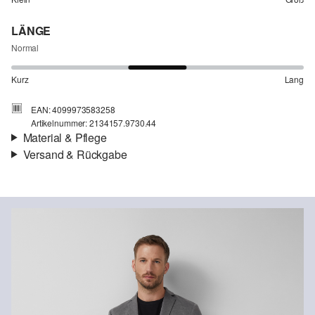
LÄNGE
Normal
Kurz
Lang
EAN: 4099973583258
Artikelnummer: 2134157.9730.44
Material & Pflege
Versand & Rückgabe
Stoff:
Interlockjersey
Versandinfortmationen
Eigenschaft:
Superstretch
Futter:
teilweise gefüttert
Deine Bestellung wird innerhalb von 3–5 Werktagen per Post AT
versendet. Für eine Standardlieferung betragen die Versandkosten
3,95 €
Rückgabe
Du kannst deine Artikel innerhalb von 14 Tagen kostenlos an uns