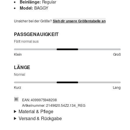
Beinlänge:
Regular
Model:
BAGGY
Unsicher bei der Größe?
Sieh dir unsere Größentabelle an
PASSGENAUIGKEIT
Fällt normal aus
Klein
Groß
LÄNGE
Normal
Kurz
Lang
EAN: 4099975948208
Artikelnummer: 2149620.54Z2.134_REG
Material & Pflege
Versand & Rückgabe
Stoff:
Denim, Baumwollstretch
Versandinfortmationen