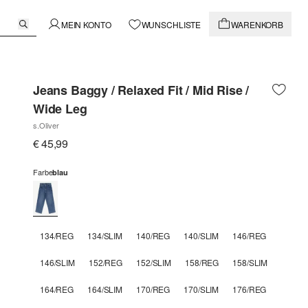
MEIN KONTO
WUNSCHLISTE
WARENKORB
Jeans Baggy / Relaxed Fit / Mid Rise /
Wide Leg
s.Oliver
€ 45,99
Farbe
blau
134/REG
134/SLIM
140/REG
140/SLIM
146/REG
146/SLIM
152/REG
152/SLIM
158/REG
158/SLIM
164/REG
164/SLIM
170/REG
170/SLIM
176/REG