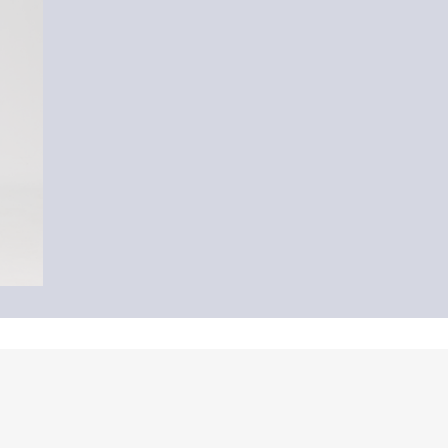
Jeans Baggy / Relaxed Fit / Mid Rise / Wide Leg
€ 45,99