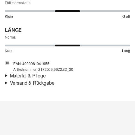
Fällt normal aus
Klein
Groß
LÄNGE
Normal
Kurz
Lang
EAN: 4099981041955
Artikelnummer: 2172509.96Z2.32_30
Material & Pflege
Versand & Rückgabe
Stoff:
Denim
Versandinfortmationen
Eigenschaft:
elastisch
Material:
Baumwollmix
Deine Bestellung wird innerhalb von 3–5 Werktagen per Post AT
versendet. Für eine Standardlieferung betragen die Versandkosten
3,95 €
Rückgabe