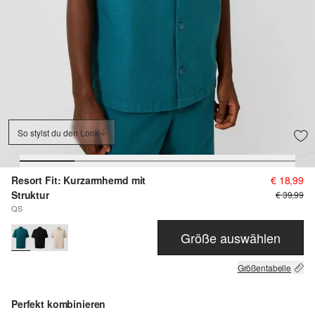
So stylst du den Look
Resort Fit: Kurzarmhemd mit
€ 18,99
Struktur
€ 39,99
QS
Größe auswählen
Größentabelle
Perfekt kombinieren