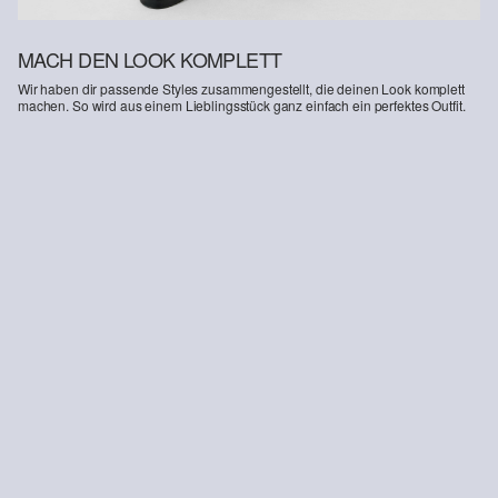
MACH DEN LOOK KOMPLETT
Wir haben dir passende Styles zusammengestellt, die deinen Look komplett
machen. So wird aus einem Lieblingsstück ganz einfach ein perfektes Outfit.
-41%
Tanktop aus Baumwolle
Strukturierte Jogger-Shorts
€ 17,99
€ 20,99
€ 35,99