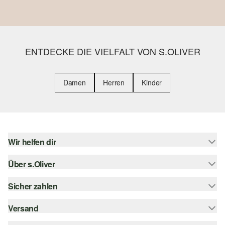
ENTDECKE DIE VIELFALT VON S.OLIVER
Damen
Herren
Kinder
Wir helfen dir
Über s.Oliver
Hilfe & FAQ
Größenberatung
Sicher zahlen
Newsletter
Rückgabe
s.Oliver Card
Versand
Rechnung
Top-Kategorien
Digitale Geschenkkarte