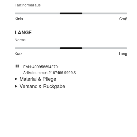
Fällt normal aus
Klein
Groß
LÄNGE
Normal
Kurz
Lang
EAN: 4099586942701
Artikelnummer: 2167466.9999.S
Material & Pflege
Versand & Rückgabe
Stoff:
Teddy-Plüsch
Versandinfortmationen
Wärmegrad:
wärmend
Material:
Polyester
Deine Bestellung wird innerhalb von 3–5 Werktagen per
Post AT versendet. Für eine Standardlieferung betragen
die Versandkosten 3,95 €