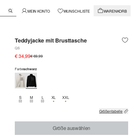
MEIN KONTO
WUNSCHLISTE
WARENKORB
Teddyjacke mit Brusttasche
QS
€ 34,99
€ 69,99
Farbe
schwarz
S
M
L
XL
XXL
THIS SIZE IS CURRENTLY OUT OF STOCK
THIS SIZE IS CURRENTLY OUT OF STOCK
THIS SIZE IS CURRENTLY OUT OF STOCK
NUR 1 VERFÜGBAR
NUR 3 VERFÜGBAR
Größentabelle
Größe auswählen