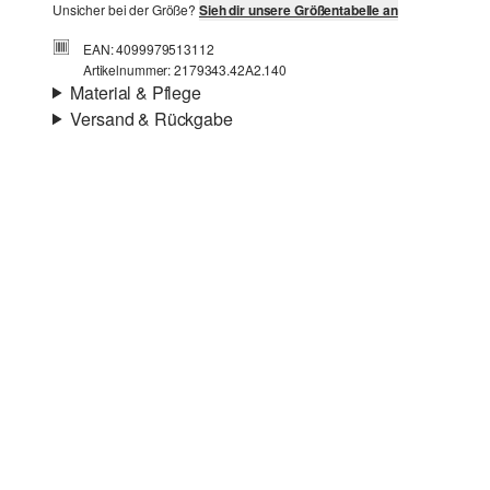
Unsicher bei der Größe?
Sieh dir unsere Größentabelle an
EAN: 4099979513112
Artikelnummer: 2179343.42A2.140
Material & Pflege
Versand & Rückgabe
Stoff:
Rippware
Versandinfortmationen
Eigenschaft:
elastisch
Material:
Baumwollmix
Deine Bestellung wird innerhalb von 3–5 Werktagen per
Post AT versendet. Für eine Standardlieferung betragen
die Versandkosten 3,95 €
Rückgabe
Du kannst deine Artikel innerhalb von 14 Tagen kostenlos
Chlorbleiche nicht möglich
an uns zurücksenden. Wir übernehmen die
Nicht für den Trockner geeignet
Rücksendekosten.
Nicht heiß bügeln
Wenn du unsere s.Oliver Card besitzt, kannst du Artikel
Keine chemische Reinigung möglich
sogar innerhalb von 30 Tagen kostenlos zurückgeben.
Normalwaschgang 40 °