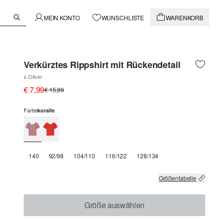
MEIN KONTO
WUNSCHLISTE
WARENKORB
Verkürztes Rippshirt mit Rückendetail
s.Oliver
€ 7,99
€ 15,99
Farbe
koralle
140
92/98
104/110
116/122
128/134
Größentabelle
Größe auswählen