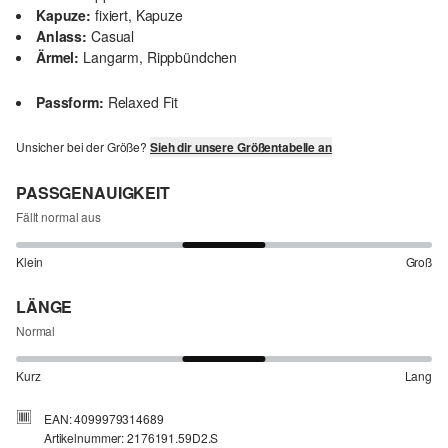
Kapuze:
fixiert, Kapuze
Anlass:
Casual
Ärmel:
Langarm, Rippbündchen
Passform:
Relaxed Fit
Unsicher bei der Größe?
Sieh dir unsere Größentabelle an
PASSGENAUIGKEIT
Fällt normal aus
Klein
Groß
LÄNGE
Normal
Kurz
Lang
EAN: 4099979314689
Artikelnummer: 2176191.59D2.S