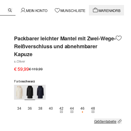
MEIN KONTO
WUNSCHLISTE
WARENKORB
Packbarer leichter Mantel mit Zwei-Wege-
Reißverschluss und abnehmbarer
Kapuze
s.Oliver
€ 59,99
€ 119,99
Farbe
schwarz
34
36
38
40
42
44
46
48
THIS SIZE IS CURRENTLY OUT OF STOCK
THIS SIZE IS CURRENTLY OUT OF 
NUR 1 VERFÜGBAR
THIS SIZE IS CURREN
Größentabelle