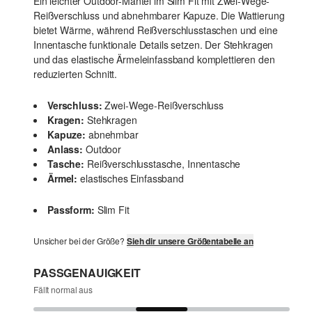
Ein leichter Outdoor-Mantel im Slim Fit mit Zwei-Wege-
Reißverschluss und abnehmbarer Kapuze. Die Wattierung
bietet Wärme, während Reißverschlusstaschen und eine
Innentasche funktionale Details setzen. Der Stehkragen
und das elastische Ärmeleinfassband komplettieren den
reduzierten Schnitt.
Verschluss:
Zwei-Wege-Reißverschluss
Kragen:
Stehkragen
Kapuze:
abnehmbar
Anlass:
Outdoor
Tasche:
Reißverschlusstasche, Innentasche
Ärmel:
elastisches Einfassband
Passform:
Slim Fit
Unsicher bei der Größe?
Sieh dir unsere Größentabelle an
PASSGENAUIGKEIT
Fällt normal aus