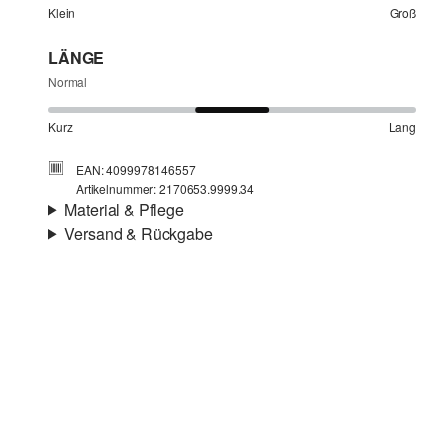
Klein
Groß
LÄNGE
Normal
Kurz
Lang
EAN: 4099978146557
Artikelnummer: 2170653.9999.34
Material & Pflege
Versand & Rückgabe
Stoff:
Webware
Versandinfortmationen
Füllung:
leicht wattiert
Futter:
Webware
Deine Bestellung wird innerhalb von 3–5 Werktagen per
Wärmegrad:
wärmend
Post AT versendet. Für eine Standardlieferung betragen
die Versandkosten 3,95 €
Rückgabe