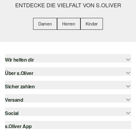
ENTDECKE DIE VIELFALT VON S.OLIVER
Damen
Herren
Kinder
Wir helfen dir
Über s.Oliver
Hilfe & FAQ
Größenberatung
Sicher zahlen
Newsletter
Rückgabe
s.Oliver Card
Versand
Rechnung
Top-Kategorien
Digitale Geschenkkarte
Kreditkarte
Social
Sendungsverfolgung
s.Oliver Group
PayPal
Post AT
s.Oliver App
instagram
Career
Klarna