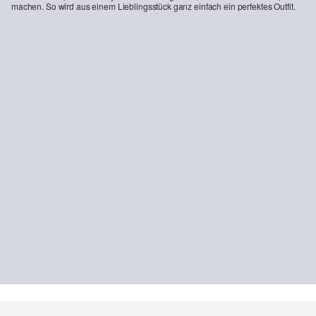
machen. So wird aus einem Lieblingsstück ganz einfach ein perfektes Outfit.
-55%
Phoenix: Fein gemusterte Chino mit Elastikbund
Leichte Steppweste mit Bomberkragen im Workwear-Stil
€ 49,99
€ 39,99
€ 89,99