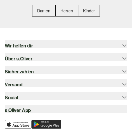
Damen
Herren
Kinder
Wir helfen dir
Über s.Oliver
Hilfe & FAQ
Größenberatung
Sicher zahlen
Newsletter
Rückgabe
s.Oliver Card
Versand
Rechnung
Top-Kategorien
Digitale Geschenkkarte
Kreditkarte
Social
Sendungsverfolgung
s.Oliver Group
PayPal
Post AT
s.Oliver App
instagram
Career
Klarna
facebook
Wunschliste
SSL-Verschlüsselung
pinterest