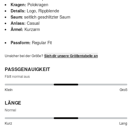
Kragen:
Polokragen
Details:
Logo, Rippblende
Saum:
seitlich geschlitzter Saum
Anlass:
Casual
Ärmel:
Kurzarm
Passform:
Regular Fit
Unsicher bei der Größe?
Sieh dir unsere Größentabelle an
PASSGENAUIGKEIT
Fällt normal aus
Klein
Groß
LÄNGE
Normal
Kurz
Lang