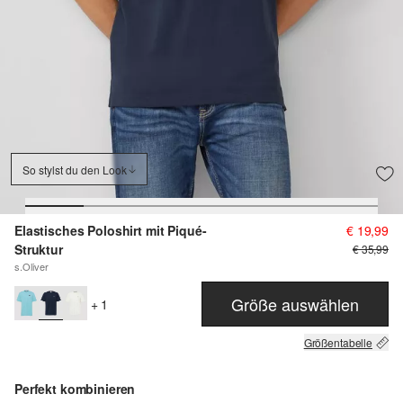
So stylst du den Look
Elastisches Poloshirt mit Piqué-
€ 19,99
Struktur
€ 35,99
s.Oliver
Größe auswählen
+ 1
Größentabelle
Perfekt kombinieren