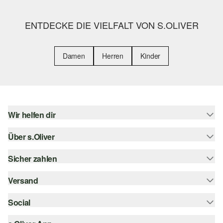
ENTDECKE DIE VIELFALT VON S.OLIVER
Damen
Herren
Kinder
Wir helfen dir
Über s.Oliver
Hilfe & FAQ
Größenberatung
Sicher zahlen
Newsletter
Rückgabe
s.Oliver Card
Versand
Rechnung
Top-Kategorien
Digitale Geschenkkarte
Kreditkarte
Social
Sendungsverfolgung
s.Oliver Group
PayPal
Post AT