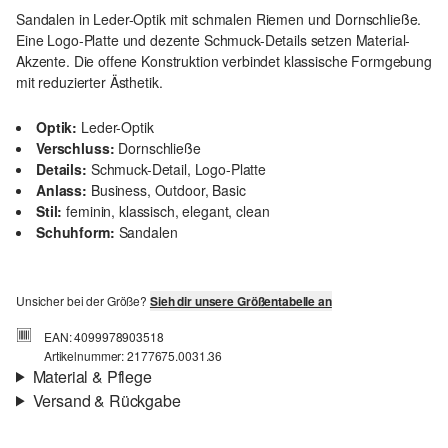
Sandalen in Leder-Optik mit schmalen Riemen und Dornschließe.
Eine Logo-Platte und dezente Schmuck-Details setzen Material-
Akzente. Die offene Konstruktion verbindet klassische Formgebung
mit reduzierter Ästhetik.
Optik:
Leder-Optik
Verschluss:
Dornschließe
Details:
Schmuck-Detail, Logo-Platte
Anlass:
Business, Outdoor, Basic
Stil:
feminin, klassisch, elegant, clean
Schuhform:
Sandalen
Unsicher bei der Größe?
Sieh dir unsere Größentabelle an
EAN: 4099978903518
Artikelnummer: 2177675.0031.36
Material & Pflege
Versand & Rückgabe
Material:
Synthetik
Versandinfortmationen