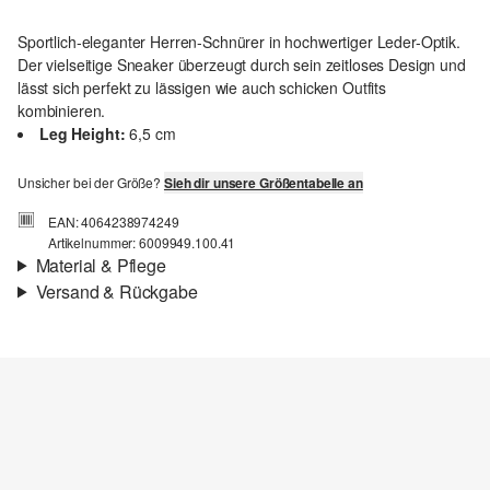
Sportlich-eleganter Herren-Schnürer in hochwertiger Leder-Optik.
Der vielseitige Sneaker überzeugt durch sein zeitloses Design und
lässt sich perfekt zu lässigen wie auch schicken Outfits
kombinieren.
Leg Height:
6,5 cm
Unsicher bei der Größe?
Sieh dir unsere Größentabelle an
EAN: 4064238974249
Artikelnummer: 6009949.100.41
Material & Pflege
Versand & Rückgabe
Versandinfortmationen
Deine Bestellung wird innerhalb von 3–5 Werktagen per Post AT
versendet. Für eine Standardlieferung betragen die Versandkosten
3,95 €
Rückgabe