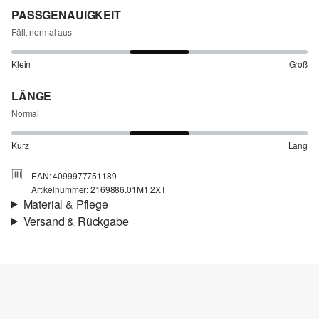
PASSGENAUIGKEIT
Fällt normal aus
Klein
Groß
LÄNGE
Normal
Kurz
Lang
EAN: 4099977751189
Artikelnummer: 2169886.01M1.2XT
Material & Pflege
Versand & Rückgabe
Stoff:
Chambray
Versandinfortmationen
Eigenschaft:
strukturiert
Material:
Baumwolle
Deine Bestellung wird innerhalb von 3–5 Werktagen per Post AT
versendet. Für eine Standardlieferung betragen die Versandkosten
3,95 €