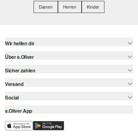
Damen
Herren
Kinder
Wir helfen dir
Über s.Oliver
Hilfe & FAQ
Größenberatung
Sicher zahlen
Newsletter
Rückgabe
s.Oliver Card
Versand
Rechnung
Top-Kategorien
Digitale Geschenkkarte
Kreditkarte
Social
Sendungsverfolgung
s.Oliver Group
PayPal
Post AT
s.Oliver App
instagram
Career
Klarna
facebook
Wunschliste
SSL-Verschlüsselung
pinterest
Nachhaltigkeit