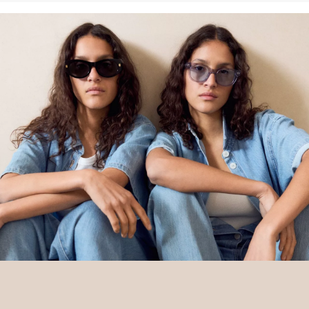
schützen und wiederherzustellen. Better Cotton unterstützt
landwirtschaftliche Gemeinschaften in sozialer, ökologischer und
wirtschaftlicher Hinsicht, indem Landwirt: innen in nachhaltigeren
Anbaumethoden geschult werden. Dieses Produkt wird über ein
System der Massenbilanz erzeugt und enthält daher
möglicherweise kein Better Cotton. Mehr Informationen dazu
findest du unter https://www.soliver.at/responsible-fashion/soziale-
verantwortung/