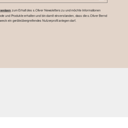
zum Erhalt des s.Oliver Newsletters zu und möchte Informationen
nweisen
te und Produkte erhalten und bin damit einverstanden, dass die s.Oliver Bernd
ck ein geräteübergreifendes Nutzerprofil anlegen darf.