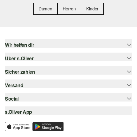
Damen
Herren
Kinder
Wir helfen dir
Über s.Oliver
Hilfe & FAQ
Größenberatung
Sicher zahlen
Newsletter
Rückgabe
s.Oliver Card
Versand
Rechnung
Top-Kategorien
Digitale Geschenkkarte
Kreditkarte
Social
Sendungsverfolgung
s.Oliver Group
PayPal
Post AT
s.Oliver App
instagram
Career
Klarna
facebook
Wunschliste
SSL-Verschlüsselung
pinterest
Nachhaltigkeit