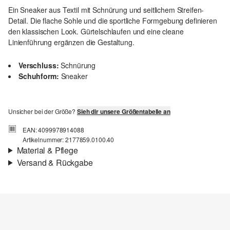
Ein Sneaker aus Textil mit Schnürung und seitlichem Streifen-
Detail. Die flache Sohle und die sportliche Formgebung definieren
den klassischen Look. Gürtelschlaufen und eine cleane
Linienführung ergänzen die Gestaltung.
Verschluss:
Schnürung
Schuhform:
Sneaker
Unsicher bei der Größe?
Sieh dir unsere Größentabelle an
EAN: 4099978914088
Artikelnummer: 2177859.0100.40
Material & Pflege
Versand & Rückgabe
Material:
Textil
Versandinfortmationen
Deine Bestellung wird innerhalb von 3–5 Werktagen per Post AT
versendet. Für eine Standardlieferung betragen die Versandkosten
3,95 €