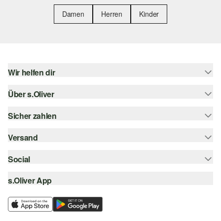
Damen
Herren
Kinder
Wir helfen dir
Über s.Oliver
Hilfe & FAQ
Größenberatung
Sicher zahlen
Newsletter
Rückgabe
s.Oliver Card
Versand
Rechnung
Top-Kategorien
Digitale Geschenkkarte
Kreditkarte
Social
Sendungsverfolgung
s.Oliver Group
PayPal
Post AT
s.Oliver App
instagram
Career
Klarna
facebook
Wunschliste
SSL-Verschlüsselung
pinterest
Nachhaltigkeit