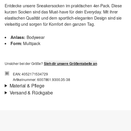
Entdecke unsere Sneakersocken im praktischen 4er-Pack. Diese
kurzen Socken sind das Must-have für dein Everyday. Mit ihrer
elastischen Qualität und dem sportlich-eleganten Design sind sie
vielseitig und sorgen für Komfort den ganzen Tag.
Anlass:
Bodywear
Form:
Multipack
Unsicher bei der Größe?
Sieh dir unsere Größentabelle an
EAN: 4052171534729
Artikelnummer: 6007861.9300.35-38
Material & Pflege
Versand & Rückgabe
Eigenschaft:
elastisch
Versandinfortmationen
Material:
Baumwollmix
Deine Bestellung wird innerhalb von 3–5 Werktagen per Post AT
versendet. Für eine Standardlieferung betragen die Versandkosten
3,95 €