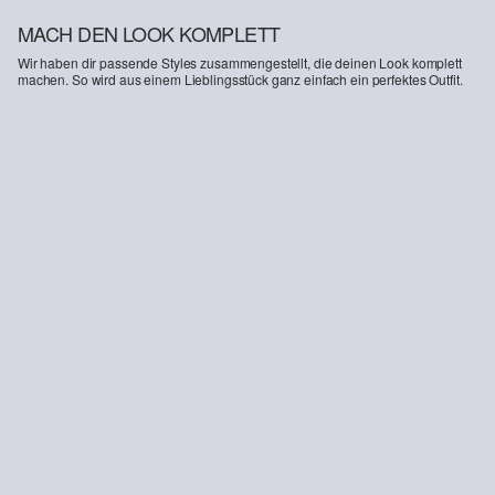
MACH DEN LOOK KOMPLETT
Wir haben dir passende Styles zusammengestellt, die deinen Look komplett
machen. So wird aus einem Lieblingsstück ganz einfach ein perfektes Outfit.
s.O PURE: Anzughose in Woll-Optik
€ 59,99