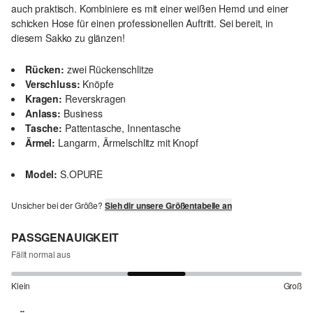
auch praktisch. Kombiniere es mit einer weißen Hemd und einer
schicken Hose für einen professionellen Auftritt. Sei bereit, in
diesem Sakko zu glänzen!
Rücken:
zwei Rückenschlitze
Verschluss:
Knöpfe
Kragen:
Reverskragen
Anlass:
Business
Tasche:
Pattentasche, Innentasche
Ärmel:
Langarm, Ärmelschlitz mit Knopf
Model:
S.OPURE
Unsicher bei der Größe?
Sieh dir unsere Größentabelle an
PASSGENAUIGKEIT
Fällt normal aus
Klein
Groß