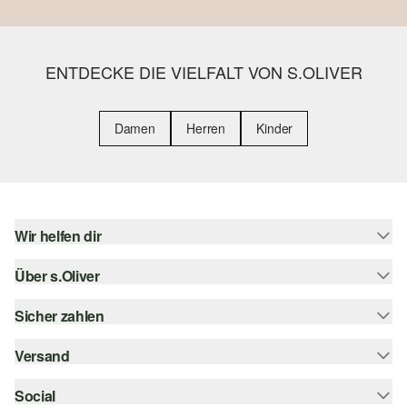
ENTDECKE DIE VIELFALT VON S.OLIVER
Damen
Herren
Kinder
Wir helfen dir
Über s.Oliver
Hilfe & FAQ
Größenberatung
Sicher zahlen
Newsletter
Rückgabe
s.Oliver Card
Versand
Rechnung
Top-Kategorien
Digitale Geschenkkarte
Kreditkarte
Social
Sendungsverfolgung