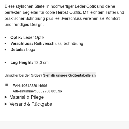
Diese stylischen Stiefel in hochwertiger Leder-Optik sind deine
perfekten Begleiter für coole Herbst-Outfits. Mit leichtem Futter und
praktischer Schnürung plus Reißverschluss vereinen sie Komfort
und trendiges Design.
Optik:
Leder-Optik
Verschluss:
Reißverschluss, Schnürung
Details:
Logo
Leg Height:
13,0 cm
Unsicher bei der Größe?
Sieh dir unsere Größentabelle an
EAN: 4064238914696
Artikelnummer: 6009758.805.36
Material & Pflege
Versand & Rückgabe
Futter:
leicht gefüttert
Versandinfortmationen
Sohle:
profiliert
Deine Bestellung wird innerhalb von 3–5 Werktagen per Post AT