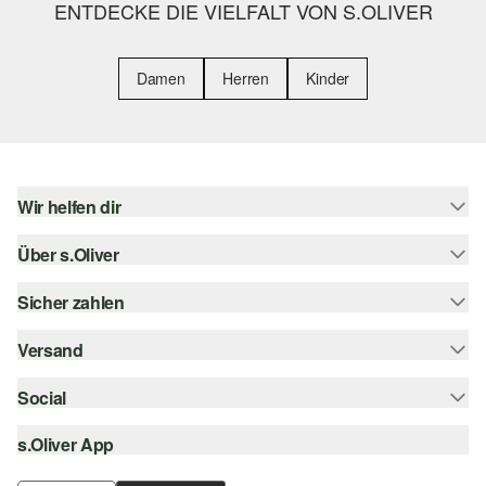
ENTDECKE DIE VIELFALT VON S.OLIVER
Damen
Herren
Kinder
Wir helfen dir
Über s.Oliver
Hilfe & FAQ
Größenberatung
Sicher zahlen
Newsletter
Rückgabe
s.Oliver Card
Versand
Rechnung
Top-Kategorien
Digitale Geschenkkarte
Kreditkarte
Social
Sendungsverfolgung
s.Oliver Group
PayPal
Post AT
s.Oliver App
instagram
Career
Klarna
facebook