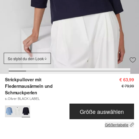
So stylst du den Look
Strickpullover mit
€ 63,99
Fledermausärmeln und
€ 79,99
Schmuckperlen
s.Oliver BLACK LABEL
Größe auswählen
Größentabelle