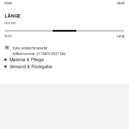
Klein
Groß
LÄNGE
Normal
Kurz
Lang
EAN: 4099978180438
Artikelnummer: 2173870.5527.3XL
Material & Pflege
Versand & Rückgabe
Stoff:
leichter Sweat
Versandinfortmationen
Eigenschaft:
kuschelig
Deine Bestellung wird innerhalb von 3–5 Werktagen per Post AT
versendet. Für eine Standardlieferung betragen die Versandkosten
3,95 €
Rückgabe
Du kannst deine Artikel innerhalb von 14 Tagen kostenlos an uns