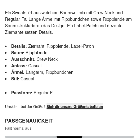
Ein Sweatshirt aus weichem Baumwollmix mit Crew Neck und
Regular Fit. Lange Ärmel mit Rippbündchen sowie Rippblende am
Saum strukturieren das Design. Ein Label-Patch und dezente
Ziernähte setzen Details.
Details:
Ziernaht, Rippblende, Label-Patch
Saum:
Rippblende
Ausschnitt:
Crew Neck
Anlass:
Casual
Ärmel:
Langarm, Rippbündchen
Stil:
Casual
Passform:
Regular Fit
Unsicher bei der Größe?
Sieh dir unsere Größentabelle an
PASSGENAUIGKEIT
Fällt normal aus