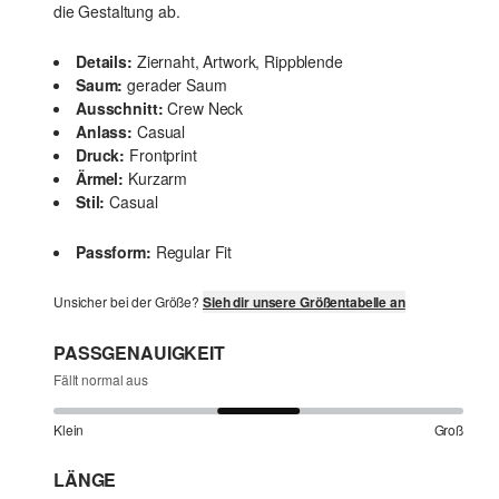
die Gestaltung ab.
Details:
Ziernaht, Artwork, Rippblende
Saum:
gerader Saum
Ausschnitt:
Crew Neck
Anlass:
Casual
Druck:
Frontprint
Ärmel:
Kurzarm
Stil:
Casual
Passform:
Regular Fit
Unsicher bei der Größe?
Sieh dir unsere Größentabelle an
PASSGENAUIGKEIT
Fällt normal aus
Klein
Groß
LÄNGE