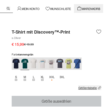
MEIN KONTO
WUNSCHLISTE
WARENKORB
T-Shirt mit Discovery™-Print
s.Oliver
€ 15,99
€ 19,99
Farbe
tannengrün
S
M
L
XL
XXL
3XL
THIS SIZE IS CURRENTLY OUT OF STOCK
THIS SIZE IS CURRENTLY OUT OF STOCK
THIS SIZE IS CURRENTLY OUT OF STOCK
THIS SIZE IS CURRENTLY OUT OF STOCK
NUR 3 VERFÜGBAR
Größentabelle
Größe auswählen