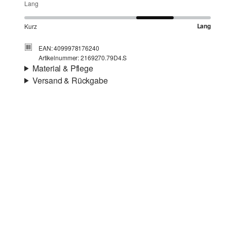
Lang
Lang
Kurz
EAN: 4099978176240
Artikelnummer: 2169270.79D4.S
Material & Pflege
Versand & Rückgabe
Stoff:
Jersey
Versandinfortmationen
Eigenschaft:
leicht
Material:
Baumwolle
Deine Bestellung wird innerhalb von 3–5 Werktagen per
Post AT versendet. Für eine Standardlieferung betragen
die Versandkosten 3,95 €
Rückgabe
Du kannst deine Artikel innerhalb von 14 Tagen kostenlos
Chlorbleiche nicht möglich
an uns zurücksenden. Wir übernehmen die
Schonwaschgang 30°
Rücksendekosten.
Keine chemische Reinigung möglich
Wenn du unsere s.Oliver Card besitzt, kannst du Artikel