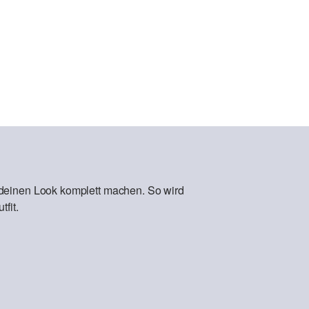
 deinen Look komplett machen. So wird
fit.