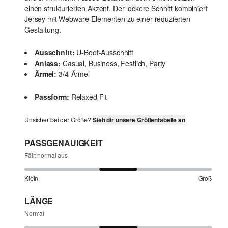
einen strukturierten Akzent. Der lockere Schnitt kombiniert
Jersey mit Webware-Elementen zu einer reduzierten
Gestaltung.
Ausschnitt:
U-Boot-Ausschnitt
Anlass:
Casual, Business, Festlich, Party
Ärmel:
3/4-Ärmel
Passform:
Relaxed Fit
Unsicher bei der Größe?
Sieh dir unsere Größentabelle an
PASSGENAUIGKEIT
Fällt normal aus
Klein
Groß
LÄNGE
Normal