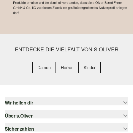
Produkte erhalten und bin damit einverstanden, dass die s.Oliver Bernd Freier
GmbH & Co. KG zu diesem Zweck ein geräteübergreifendes Nutzerprofil anlegen
darf.
ENTDECKE DIE VIELFALT VON S.OLIVER
Damen
Herren
Kinder
Wir helfen dir
Über s.Oliver
Hilfe & FAQ
Größenberatung
Sicher zahlen
Newsletter