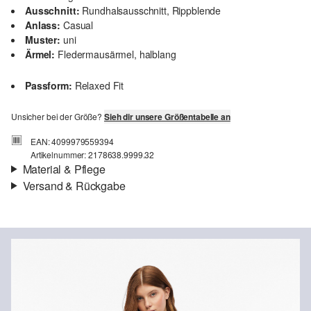
Ausschnitt:
Rundhalsausschnitt, Rippblende
Anlass:
Casual
Muster:
uni
Ärmel:
Fledermausärmel, halblang
Passform:
Relaxed Fit
Unsicher bei der Größe?
Sieh dir unsere Größentabelle an
EAN: 4099979559394
Artikelnummer: 2178638.9999.32
Material & Pflege
Versand & Rückgabe
Stoff:
Interlockjersey
Versandinfortmationen
Eigenschaft:
weich
Material:
Baumwolle
Deine Bestellung wird innerhalb von 3–5 Werktagen per Post AT
versendet. Für eine Standardlieferung betragen die Versandkosten
3,95 €
Rückgabe