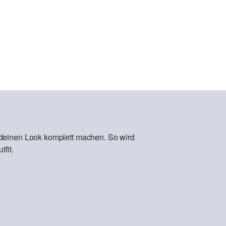
 deinen Look komplett machen. So wird
fit.