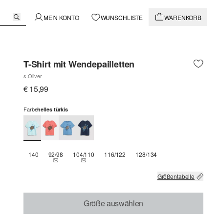
MEIN KONTO
WUNSCHLISTE
WARENKORB
T-Shirt mit Wendepailletten
s.Oliver
€ 15,99
Farbe
helles türkis
140
92/98
104/110
116/122
128/134
THIS SIZE IS CURRENTLY OUT OF STOCK
THIS SIZE IS CURRENTLY OUT OF STOCK
Größentabelle
Größe auswählen