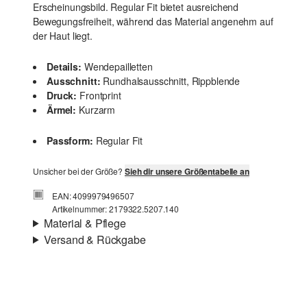
Erscheinungsbild. Regular Fit bietet ausreichend
Bewegungsfreiheit, während das Material angenehm auf
der Haut liegt.
Details:
Wendepailletten
Ausschnitt:
Rundhalsausschnitt, Rippblende
Druck:
Frontprint
Ärmel:
Kurzarm
Passform:
Regular Fit
Unsicher bei der Größe?
Sieh dir unsere Größentabelle an
EAN: 4099979496507
Artikelnummer: 2179322.5207.140
Material & Pflege
Versand & Rückgabe
Stoff:
Jersey
Versandinfortmationen
Eigenschaft:
weich
Material:
Baumwolle
Deine Bestellung wird innerhalb von 3–5 Werktagen per
Post AT versendet. Für eine Standardlieferung betragen