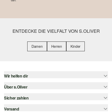
darf.
ENTDECKE DIE VIELFALT VON S.OLIVER
Damen
Herren
Kinder
Wir helfen dir
Über s.Oliver
Hilfe & FAQ
Größenberatung
Sicher zahlen
Newsletter
Rückgabe
s.Oliver Card
Versand
Rechnung