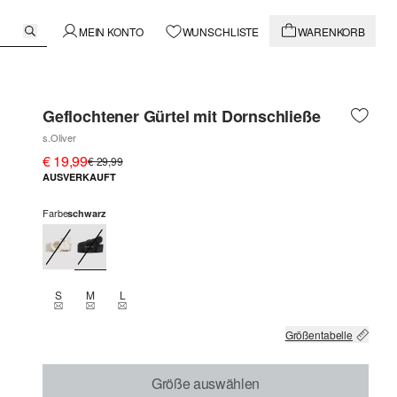
MEIN KONTO
WUNSCHLISTE
WARENKORB
Geflochtener Gürtel mit Dornschließe
s.Oliver
€ 19,99
€ 29,99
AUSVERKAUFT
Farbe
schwarz
S
M
L
THIS SIZE IS CURRENTLY OUT OF STOCK
THIS SIZE IS CURRENTLY OUT OF STOCK
THIS SIZE IS CURRENTLY OUT OF STOCK
Größentabelle
Größe auswählen