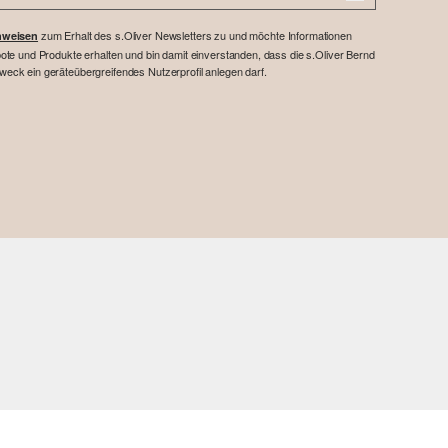
zum Erhalt des s.Oliver Newsletters zu und möchte Informationen
nweisen
te und Produkte erhalten und bin damit einverstanden, dass die s.Oliver Bernd
ck ein geräteübergreifendes Nutzerprofil anlegen darf.