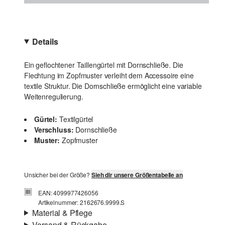
Details
Ein geflochtener Taillengürtel mit Dornschließe. Die
Flechtung im Zopfmuster verleiht dem Accessoire eine
textile Struktur. Die Dornschließe ermöglicht eine variable
Weitenregulierung.
Gürtel:
Textilgürtel
Verschluss:
Dornschließe
Muster:
Zopfmuster
Unsicher bei der Größe?
Sieh dir unsere Größentabelle an
EAN: 4099977426056
Artikelnummer: 2162676.9999.S
Material & Pflege
Versand & Rückgabe